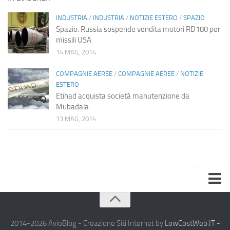
INDUSTRIA
/
INDUSTRIA
/
NOTIZIE ESTERO
/
SPAZIO
Spazio: Russia sospende vendita motori RD180 per
missili USA
14 MAG, 2014
COMPAGNIE AEREE
/
COMPAGNIE AEREE
/
NOTIZIE
ESTERO
Etihad acquista società manutenzione da
Mubadala
13 MAG, 2014
Home
Chi Siamo
2014-2026 AvioBlog - Creazione Siti Internet by
LowCostWeb.IT -