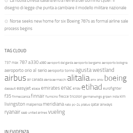
La nuova Difesa italiana entra nell’era del dominio cyber: il
disegno di legge che punta a cambiare il modello militare nazionale
Norse seeks new home for six Boeing 787s as formal airline sale
process begins
TAG CLOUD
787
a330
737 max
a380
aeroporti del garda
aeroporto bergamo
aeroporto bologna
agusta westland
aeroporto orio al serio
aeroporto torino
airbus
alitalia
boeing
air canada
alenia aermacchi
amx
ansv
etihad
enac
emirates
easyjet
enav
eurofighter
dassault
ebace
finnair
f35
frecce tricolori
klm
finmeccanica
fiumicino
germanwings
gripen
india
livingston
meridiana
malpensa
qatar airways
nato
pc-24
pilatus
ryanair
vueling
saab
united airlines
IN EVIDENZA