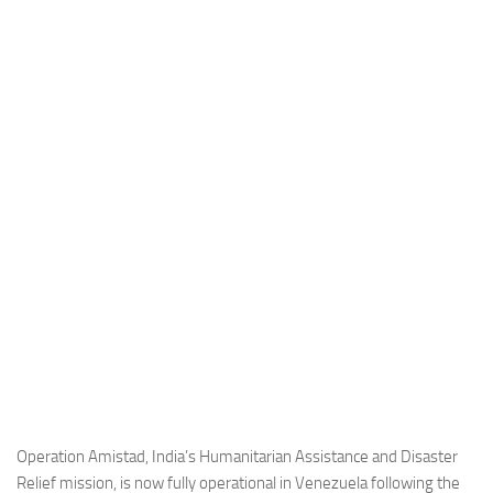
Industria
Notizie Estero
Compagnie Aeree
Forze Aeree
Industria
Media
Video
Aeroporti
Compagnie Aeree
Forze Aeree
Incidenti
Industria
Operation Amistad, India’s Humanitarian Assistance and Disaster
Relief mission, is now fully operational in Venezuela following the