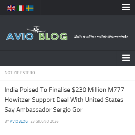
Home
Chi Siamo
Media
Foto
Video
Notizie Italia
NOTIZIE ESTERO
Contatti
Aeronautica Civile
Privacy
India Poised To Finalise $230 Million M777
Aeronautica Militare
Pubblicità
Howitzer Support Deal With United States
Aeroporti
Disclaimer
Say Ambassador Sergio Gor
Compagnie Aeree
Feed
BY
AVIOBLOG
· 23 GIUGNO 2026
Forze Aeree
Prenota Voli
Incidenti e inconvenienti aerei