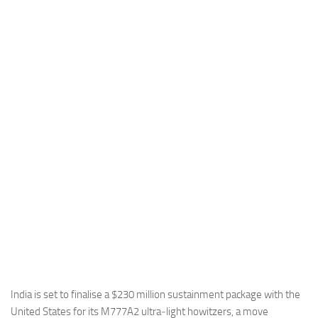
Industria
Notizie Estero
Compagnie Aeree
Forze Aeree
Industria
Media
Video
Aeroporti
Compagnie Aeree
Forze Aeree
Incidenti
Industria
India is set to finalise a $230 million sustainment package with the
United States for its M777A2 ultra‑light howitzers, a move