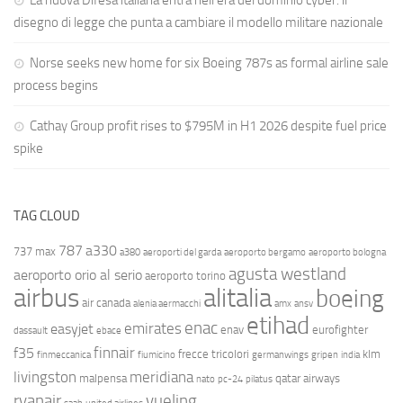
La nuova Difesa italiana entra nell’era del dominio cyber: il
disegno di legge che punta a cambiare il modello militare nazionale
Norse seeks new home for six Boeing 787s as formal airline sale
process begins
Cathay Group profit rises to $795M in H1 2026 despite fuel price
spike
TAG CLOUD
787
a330
737 max
a380
aeroporti del garda
aeroporto bergamo
aeroporto bologna
agusta westland
aeroporto orio al serio
aeroporto torino
airbus
alitalia
boeing
air canada
alenia aermacchi
amx
ansv
etihad
enac
emirates
easyjet
enav
eurofighter
dassault
ebace
finnair
f35
frecce tricolori
klm
finmeccanica
fiumicino
germanwings
gripen
india
livingston
meridiana
malpensa
qatar airways
nato
pc-24
pilatus
ryanair
vueling