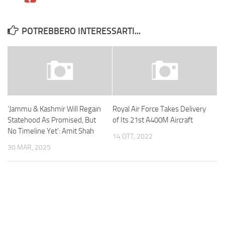
POTREBBERO INTERESSARTI...
‘Jammu & Kashmir Will Regain
Royal Air Force Takes Delivery
Statehood As Promised, But
of Its 21st A400M Aircraft
No Timeline Yet’: Amit Shah
14 OTT, 2022
30 MAR, 2025