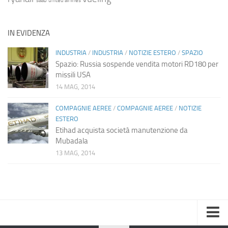
saab
united airlines
IN EVIDENZA
INDUSTRIA
/
INDUSTRIA
/
NOTIZIE ESTERO
/
SPAZIO
Spazio: Russia sospende vendita motori RD180 per
missili USA
14 MAG, 2014
COMPAGNIE AEREE
/
COMPAGNIE AEREE
/
NOTIZIE
ESTERO
Etihad acquista società manutenzione da
Mubadala
13 MAG, 2014