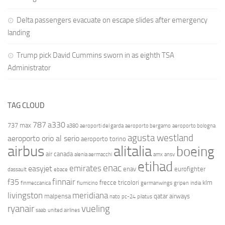
Delta passengers evacuate on escape slides after emergency
landing
Trump pick David Cummins sworn in as eighth TSA
Administrator
TAG CLOUD
787
a330
737 max
a380
aeroporti del garda
aeroporto bergamo
aeroporto bologna
agusta westland
aeroporto orio al serio
aeroporto torino
airbus
alitalia
boeing
air canada
alenia aermacchi
amx
ansv
etihad
enac
emirates
easyjet
enav
eurofighter
dassault
ebace
finnair
f35
frecce tricolori
klm
finmeccanica
fiumicino
germanwings
gripen
india
livingston
meridiana
malpensa
qatar airways
nato
pc-24
pilatus
ryanair
vueling
saab
united airlines