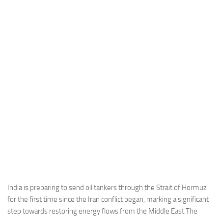
Industria
Notizie Estero
Compagnie Aeree
Forze Aeree
Industria
Media
Video
Aeroporti
Compagnie Aeree
Forze Aeree
Incidenti
India is preparing to send oil tankers through the Strait of Hormuz
for the first time since the Iran conflict began, marking a significant
Industria
step towards restoring energy flows from the Middle East.The