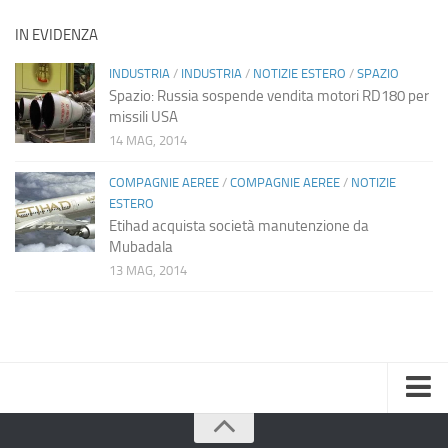
IN EVIDENZA
INDUSTRIA
/
INDUSTRIA
/
NOTIZIE ESTERO
/
SPAZIO
Spazio: Russia sospende vendita motori RD180 per
missili USA
14 MAG, 2014
COMPAGNIE AEREE
/
COMPAGNIE AEREE
/
NOTIZIE
ESTERO
Etihad acquista società manutenzione da
Mubadala
13 MAG, 2014
Home