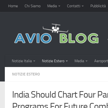
Home
Chi Siamo
Media
Contatti
Pubblicità
Notizie Italia
Notizie Estero
Media
Aeroport
NOTIZIE ESTERO
India Should Chart Four Par
Programs For Future Comba