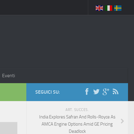
Eventi
SEGUICI SU:
ART. SUCCES.
India Explores Safran And Rolls-Royce As
AMCA Engine Options Amid GE Pricing
Deadlock