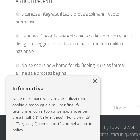
ARTICOLI RECENTI
Sicurezza integrata, il Lazio prova a colmare il vuoto
normativo
La nuova Difesa italiana entra nell’era del dominio cyber: il
disegno di legge che punta a cambiare il modello militare
nazionale
Norse seeks new home for six Boeing 787s as formal
airline sale process begins
×
Informativa
Noi e terze parti selezionate utilizziamo
cookie o tecnologie simili per finalità
Home
C
tecniche e, con il tuo consenso, anche per
altre finalità (“Performance”, “Funzionalità”
e “Targeting”) come specificato nella cookie
2014-2026 AvioBlog - Creazione Siti Internet by
LowCostWeb.IT 
policy.
Questo blog non rappresenta una testata giornalistica in quanto