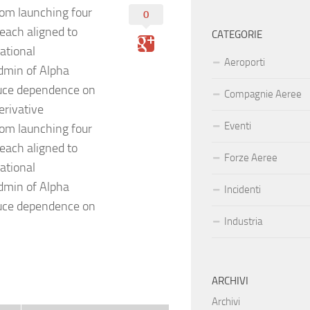
rom launching four
0
 each aligned to
CATEGORIE
national
Aeroporti
Admin of Alpha
uce dependence on
Compagnie Aeree
erivative
Eventi
rom launching four
 each aligned to
Forze Aeree
national
Admin of Alpha
Incidenti
uce dependence on
Industria
ARCHIVI
Archivi