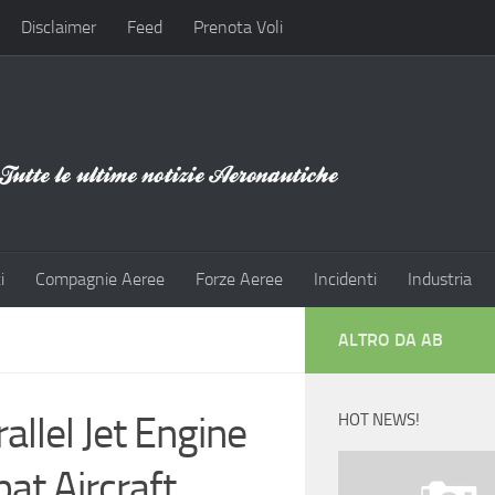
Disclaimer
Feed
Prenota Voli
i
Compagnie Aeree
Forze Aeree
Incidenti
Industria
ALTRO DA AB
allel Jet Engine
HOT NEWS!
t Aircraft