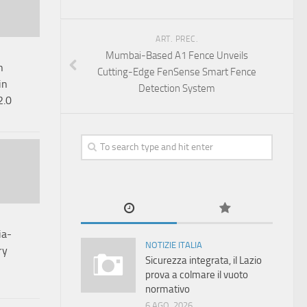
ART. PREC.
Mumbai-Based A1 Fence Unveils
h
Cutting-Edge FenSense Smart Fence
in
Detection System
2.0
ia-
NOTIZIE ITALIA
ry
Sicurezza integrata, il Lazio
prova a colmare il vuoto
normativo
6 AGO, 2026