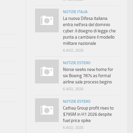
NOTIZIE ITALIA
La nuova Difesa italiana
entra nell’era del dominio
cyber: il disegno di legge che
punta a cambiare il modello
militare nazionale
6 AGO, 2026
NOTIZIE ESTERO
Norse seeks new home for
six Boeing 787s as formal
airline sale process begins
6 AGO, 2026
NOTIZIE ESTERO
Cathay Group profit rises to
$795M in H1 2026 despite
fuel price spike
6 AGO, 2026