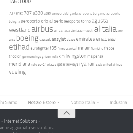
TAG CLOUD
787
a330
737 max
a380
aeroporti del garda
aeroporto bergamo
aeroporto
agusta
aeroporto orio al serio
aeroporto torino
bologna
airbus
alitalia
westland
air canada
alenia aermacchi
amx
boeing
enac
emirates
easyjet
enav
ansv
dassault
ebace
etihad
finnair
f35
eurofighter
frecce
finmeccanica
fiumicino
livingston
tricolori
klm
malpensa
germanwings
gripen
india
ryanair
meridiana
qatar airways
nato
pc-24
pilatus
saab
united airlines
vueling
hi Siamo
Notizie Estero
Notizie Italia
Industria
- Internet Solutions
-
 viene aggiornato senza alcuna