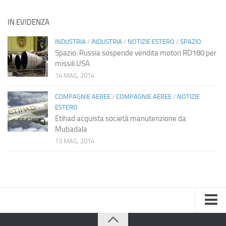
IN EVIDENZA
INDUSTRIA
/
INDUSTRIA
/
NOTIZIE ESTERO
/
SPAZIO
Spazio: Russia sospende vendita motori RD180 per
missili USA
14 MAG, 2014
COMPAGNIE AEREE
/
COMPAGNIE AEREE
/
NOTIZIE
ESTERO
Etihad acquista società manutenzione da
Mubadala
13 MAG, 2014
Home