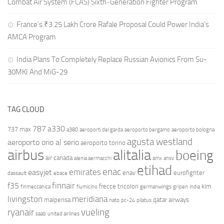
Combat Air System (FCAS) Sixth‑Generation Fighter Program
France’s ₹3.25 Lakh Crore Rafale Proposal Could Power India’s
AMCA Program
India Plans To Completely Replace Russian Avionics From Su-
30MKI And MiG-29
TAG CLOUD
787
a330
737 max
a380
aeroporti del garda
aeroporto bergamo
aeroporto bologna
agusta westland
aeroporto orio al serio
aeroporto torino
airbus
alitalia
boeing
air canada
alenia aermacchi
amx
ansv
etihad
enac
emirates
easyjet
enav
eurofighter
dassault
ebace
finnair
f35
frecce tricolori
klm
finmeccanica
fiumicino
germanwings
gripen
india
livingston
meridiana
malpensa
qatar airways
nato
pc-24
pilatus
ryanair
vueling
saab
united airlines