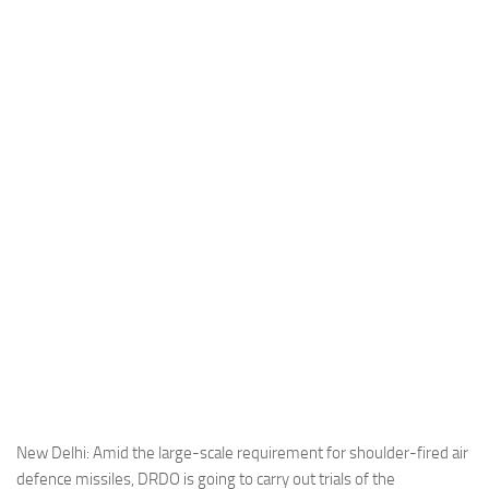
Industria
Notizie Estero
Compagnie Aeree
Forze Aeree
Industria
Media
Video
Aeroporti
Compagnie Aeree
Forze Aeree
Incidenti
Industria
New Delhi: Amid the large-scale requirement for shoulder-fired air
defence missiles, DRDO is going to carry out trials of the