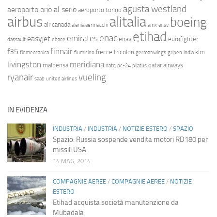
agusta westland
aeroporto orio al serio
aeroporto torino
airbus
alitalia
boeing
air canada
alenia aermacchi
amx
ansv
etihad
enac
emirates
easyjet
enav
eurofighter
dassault
ebace
finnair
f35
frecce tricolori
klm
finmeccanica
fiumicino
germanwings
gripen
india
livingston
meridiana
malpensa
qatar airways
nato
pc-24
pilatus
ryanair
vueling
saab
united airlines
IN EVIDENZA
INDUSTRIA
/
INDUSTRIA
/
NOTIZIE ESTERO
/
SPAZIO
Spazio: Russia sospende vendita motori RD180 per
missili USA
14 MAG, 2014
COMPAGNIE AEREE
/
COMPAGNIE AEREE
/
NOTIZIE
ESTERO
Etihad acquista società manutenzione da
Mubadala