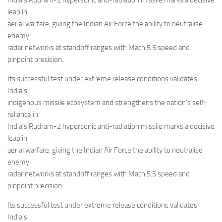
India’s Rudram-2 hypersonic anti-radiation missile marks a decisive
Eventi
leap in
aerial warfare, giving the Indian Air Force the ability to neutralise
enemy
radar networks at standoff ranges with Mach 5.5 speed and
pinpoint precision.
Its successful test under extreme release conditions validates
India’s
indigenous missile ecosystem and strengthens the nation’s self-
reliance in
India’s Rudram-2 hypersonic anti-radiation missile marks a decisive
leap in
aerial warfare, giving the Indian Air Force the ability to neutralise
enemy
radar networks at standoff ranges with Mach 5.5 speed and
pinpoint precision.
Its successful test under extreme release conditions validates
India’s