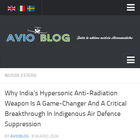
Home
Chi Siamo
Media
Foto
Video
Notizie Italia
NOTIZIE ESTERO
Contatti
Aeronautica Civile
Privacy
Why India’s Hypersonic Anti-Radiation
Aeronautica Militare
Pubblicità
Weapon Is A Game-Changer And A Critical
Aeroporti
Disclaimer
Breakthrough In Indigenous Air Defence
Compagnie Aeree
Feed
Suppression
Forze Aeree
Prenota Voli
BY
AVIOBLOG
· 8 GIUGNO 2026
Incidenti e inconvenienti aerei