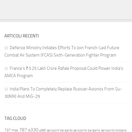
ARTICOLI RECENTI
Defence Ministry Initiates Efforts To Join French-Led Future
Combat Air System (FCAS) Sixth‑Generation Fighter Program
France’s ₹3.25 Lakh Crore Rafale Proposal Could Power India’s
AMCA Program
India Plans To Completely Replace Russian Avionics From Su-
30MKI And MiG-29
TAG CLOUD
787
a330
737 max
a380
aeroporti del garda
aeroporto bergamo
aeroporto bologna