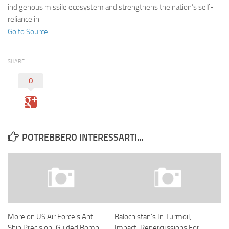
indigenous missile ecosystem and strengthens the nation’s self-
reliance in
Go to Source
SHARE
0
POTREBBERO INTERESSARTI...
More on US Air Force’s Anti-
Balochistan’s In Turmoil,
Ship Precision-Guided Bomb
Impact-Repercussions For