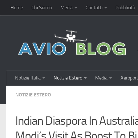
Home
Chi Siamo
Media
Contatti
Pubblicità
Notizie Italia
Notizie Estero
Media
Aeroport
NOTIZIE ESTERO
Indian Diaspora In Austra
Modi’s Visit As Boost To Bi