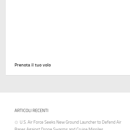
Prenota il tuo volo
ARTICOLI RECENTI
U.S. Air Force Seeks New Ground Launcher to Defend Air
Bases Against Drone Swarms and Cruise Missiles