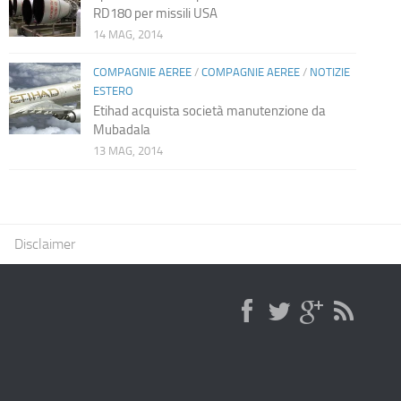
RD180 per missili USA
14 MAG, 2014
COMPAGNIE AEREE
/
COMPAGNIE AEREE
/
NOTIZIE
ESTERO
Etihad acquista società manutenzione da
Mubadala
13 MAG, 2014
Disclaimer