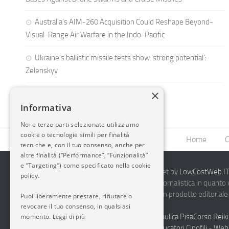
Australia’s AIM-260 Acquisition Could Reshape Beyond-
Visual-Range Air Warfare in the Indo-Pacific
Ukraine’s ballistic missile tests show ‘strong potential’:
Zelenskyy
×
Informativa
Noi e terze parti selezionate utilizziamo
cookie o tecnologie simili per finalità
Home
C
tecniche e, con il tuo consenso, anche per
altre finalità (“Performance”, “Funzionalità”
e “Targeting”) come specificato nella cookie
2014-2026 AvioBlog - Creazione Siti Internet by
LowCostWeb.IT 
policy.
Questo blog non rappresenta una testata giornalistica in quanto
periodicità. Non può pertanto considerarsi un prodotto editoriale 
Puoi liberamente prestare, rifiutare o
7.03.2001.
Disclaimer Completo
revocare il tuo consenso, in qualsiasi
momento.
Vendita Abbigliamento Sicurezza
Termoidraulica Pisa
Corso Reiki
Leggi di più
Napoli
Corsi Formazione Mediatori Felini Educatori Cinofili
-
Web 