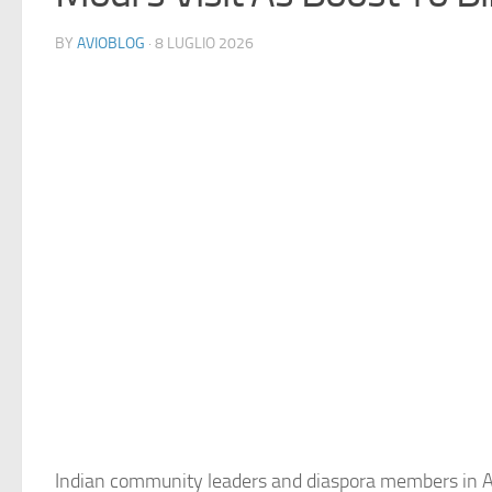
BY
AVIOBLOG
· 8 LUGLIO 2026
Indian community leaders and diaspora members in A