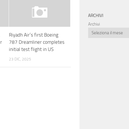
ARCHIVI
Archivi
a
Riyadh Air’s first Boeing
er
787 Dreamliner completes
initial test flight in US
23 DIC, 2025