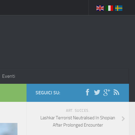
Eventi
SEGUICI SU:
ART. SUCCES.
Lashkar Terrorist Neutralised In Shopian
After Prolonged Encounter