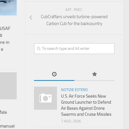
ART. PREC.
CubCrafters unveils turbine-powered
Carbon Cub for the backcountry
l’USAF
di
ere in
 e
NOTIZIE ESTERO
U.S. Air Force Seeks New
Ground Launcher to Defend
Air Bases Against Drone
fale
Swarms and Cruise Missiles
s
7 AGO, 2026
mmanuel