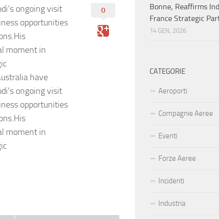
Bonne, Reaffirms Ind
i’s ongoing visit
0
France Strategic Par
siness opportunities
14 GEN, 2026
ons.His
al moment in
ic
CATEGORIE
ustralia have
i’s ongoing visit
Aeroporti
siness opportunities
Compagnie Aeree
ons.His
al moment in
Eventi
ic
Forze Aeree
Incidenti
Industria