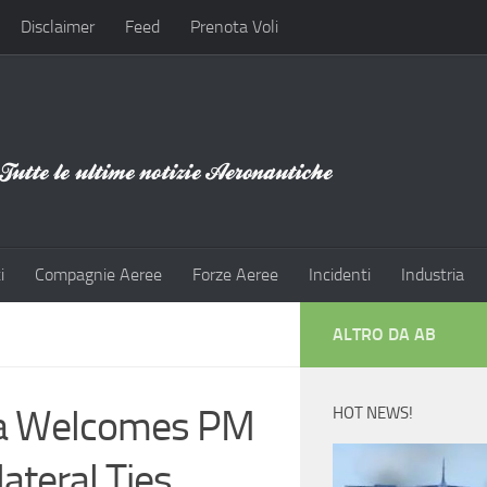
Disclaimer
Feed
Prenota Voli
i
Compagnie Aeree
Forze Aeree
Incidenti
Industria
ALTRO DA AB
lia Welcomes PM
HOT NEWS!
lateral Ties