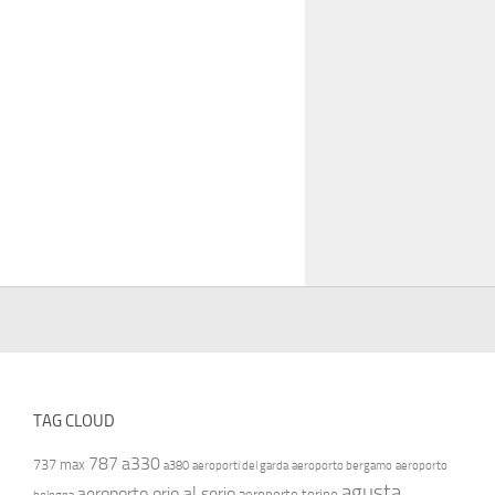
TAG CLOUD
787
a330
737 max
a380
aeroporti del garda
aeroporto bergamo
aeroporto
agusta
aeroporto orio al serio
aeroporto torino