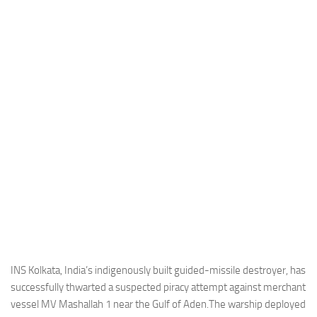
Industria
Notizie Estero
Compagnie Aeree
Forze Aeree
Industria
Media
Video
Aeroporti
Compagnie Aeree
Forze Aeree
Incidenti
INS Kolkata, India’s indigenously built guided-missile destroyer, has
successfully thwarted a suspected piracy attempt against merchant
Industria
vessel MV Mashallah 1 near the Gulf of Aden.The warship deployed