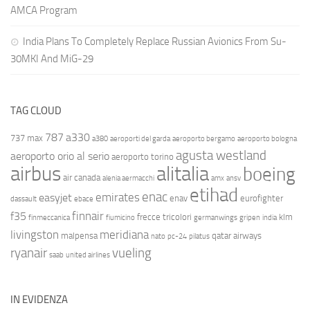
AMCA Program
India Plans To Completely Replace Russian Avionics From Su-
30MKI And MiG-29
TAG CLOUD
787
a330
737 max
a380
aeroporti del garda
aeroporto bergamo
aeroporto bologna
agusta westland
aeroporto orio al serio
aeroporto torino
airbus
alitalia
boeing
air canada
alenia aermacchi
amx
ansv
etihad
enac
emirates
easyjet
enav
eurofighter
dassault
ebace
finnair
f35
frecce tricolori
klm
finmeccanica
fiumicino
germanwings
gripen
india
livingston
meridiana
malpensa
qatar airways
nato
pc-24
pilatus
ryanair
vueling
saab
united airlines
IN EVIDENZA