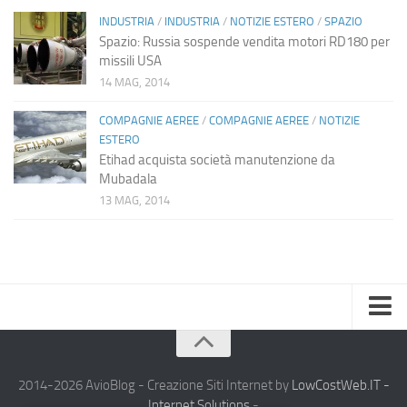
INDUSTRIA
/
INDUSTRIA
/
NOTIZIE ESTERO
/
SPAZIO
Spazio: Russia sospende vendita motori RD180 per
missili USA
14 MAG, 2014
COMPAGNIE AEREE
/
COMPAGNIE AEREE
/
NOTIZIE
ESTERO
Etihad acquista società manutenzione da
Mubadala
13 MAG, 2014
Home
Chi Siamo
2014-2026 AvioBlog - Creazione Siti Internet by
LowCostWeb.IT -
Internet Solutions
-