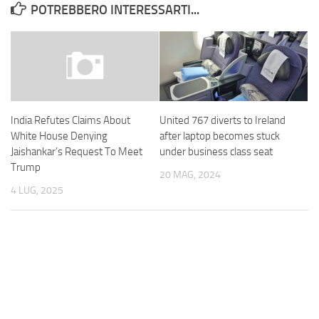
POTREBBERO INTERESSARTI...
United 767 diverts to Ireland
India Refutes Claims About
after laptop becomes stuck
White House Denying
under business class seat
Jaishankar’s Request To Meet
Trump
20 MAG, 2024
4 LUG, 2025