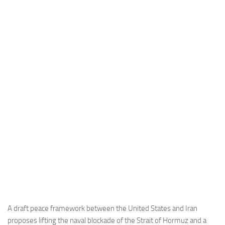
Industria
Notizie Estero
Compagnie Aeree
Forze Aeree
Industria
Media
Video
Aeroporti
Compagnie Aeree
Forze Aeree
Incidenti
Industria
A draft peace framework between the United States and Iran
proposes lifting the naval blockade of the Strait of Hormuz and a