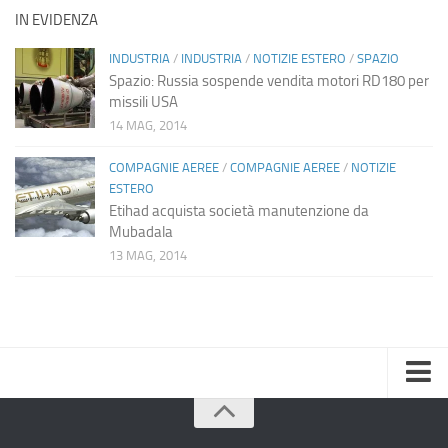
IN EVIDENZA
INDUSTRIA
/
INDUSTRIA
/
NOTIZIE ESTERO
/
SPAZIO
Spazio: Russia sospende vendita motori RD180 per
missili USA
14 MAG, 2014
COMPAGNIE AEREE
/
COMPAGNIE AEREE
/
NOTIZIE
ESTERO
Etihad acquista società manutenzione da
Mubadala
13 MAG, 2014
Home