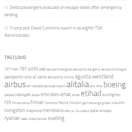
Delta passengers evacuate on escape slides after emergency
landing
Trump pick David Cummins sworn in as eighth TSA
Administrator
TAG CLOUD
787
a330
737 max
a380
aeroporti del garda
aeroporto bergamo
aeroporto bologna
agusta westland
aeroporto orio al serio
aeroporto torino
airbus
alitalia
boeing
air canada
alenia aermacchi
amx
ansv
etihad
enac
emirates
easyjet
enav
eurofighter
dassault
ebace
finnair
f35
frecce tricolori
klm
finmeccanica
fiumicino
germanwings
gripen
india
livingston
meridiana
malpensa
qatar airways
nato
pc-24
pilatus
ryanair
vueling
saab
united airlines