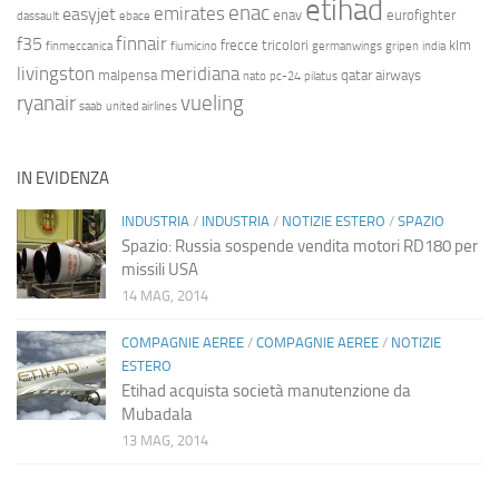
etihad
enac
emirates
easyjet
enav
eurofighter
dassault
ebace
finnair
f35
frecce tricolori
klm
finmeccanica
fiumicino
germanwings
gripen
india
livingston
meridiana
malpensa
qatar airways
nato
pc-24
pilatus
ryanair
vueling
saab
united airlines
IN EVIDENZA
INDUSTRIA
/
INDUSTRIA
/
NOTIZIE ESTERO
/
SPAZIO
Spazio: Russia sospende vendita motori RD180 per
missili USA
14 MAG, 2014
COMPAGNIE AEREE
/
COMPAGNIE AEREE
/
NOTIZIE
ESTERO
Etihad acquista società manutenzione da
Mubadala
13 MAG, 2014