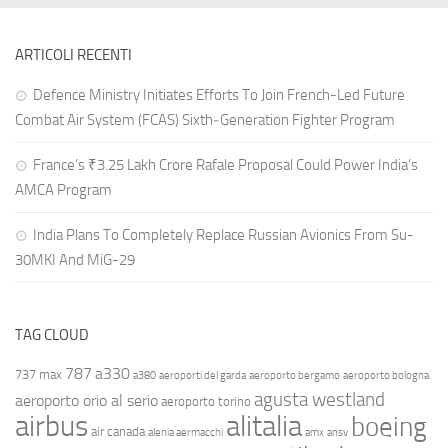
ARTICOLI RECENTI
Defence Ministry Initiates Efforts To Join French-Led Future
Combat Air System (FCAS) Sixth‑Generation Fighter Program
France’s ₹3.25 Lakh Crore Rafale Proposal Could Power India’s
AMCA Program
India Plans To Completely Replace Russian Avionics From Su-
30MKI And MiG-29
TAG CLOUD
787
a330
737 max
a380
aeroporti del garda
aeroporto bergamo
aeroporto bologna
agusta westland
aeroporto orio al serio
aeroporto torino
airbus
alitalia
boeing
air canada
alenia aermacchi
amx
ansv