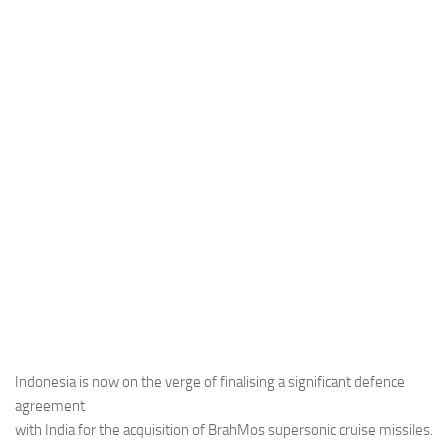
Industria
Notizie Estero
Compagnie Aeree
Forze Aeree
Industria
Media
Video
Aeroporti
Compagnie Aeree
Forze Aeree
Incidenti
Indonesia is now on the verge of finalising a significant defence
agreement
Industria
with India for the acquisition of BrahMos supersonic cruise missiles.