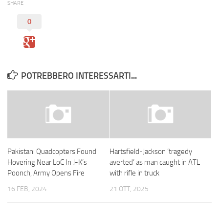
SHARE
0
POTREBBERO INTERESSARTI...
Pakistani Quadcopters Found
Hartsfield-Jackson ‘tragedy
Hovering Near LoC In J-K’s
averted’ as man caught in ATL
Poonch, Army Opens Fire
with rifle in truck
16 FEB, 2024
21 OTT, 2025