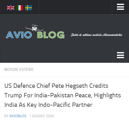
Home
Chi Siamo
Media
Foto
Video
Notizie Italia
NOTIZIE ESTERO
Contatti
Aeronautica Civile
Privacy
US Defence Chief Pete Hegseth Credits
Aeronautica Militare
Pubblicità
Trump For India-Pakistan Peace, Highlights
Aeroporti
Disclaimer
India As Key Indo-Pacific Partner
Compagnie Aeree
Feed
BY
AVIOBLOG
· 1 GIUGNO 2026
Forze Aeree
Prenota Voli
Incidenti e inconvenienti aerei