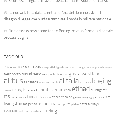
Sicurezza integrata, il Lazio prova a colmare il vuoto normativo
La nuova Difesa italiana entra nell’era del dominio cyber: il
disegno di legge che punta a cambiare il modello militare nazionale
Norse seeks new home for six Boeing 787s as formal airline sale
process begins
TAG CLOUD
787
a330
737 max
a380
aeroporti del garda
aeroporto bergamo
aeroporto bologna
agusta westland
aeroporto orio al serio
aeroporto torino
airbus
alitalia
boeing
air canada
alenia aermacchi
amx
ansv
etihad
enac
emirates
easyjet
enav
eurofighter
dassault
ebace
finnair
f35
frecce tricolori
klm
finmeccanica
fiumicino
germanwings
gripen
india
livingston
meridiana
malpensa
qatar airways
nato
pc-24
pilatus
ryanair
vueling
saab
united airlines