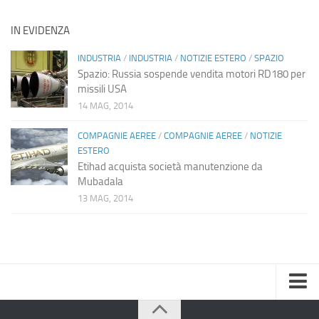
IN EVIDENZA
INDUSTRIA
/
INDUSTRIA
/
NOTIZIE ESTERO
/
SPAZIO
Spazio: Russia sospende vendita motori RD180 per
missili USA
14 MAG, 2014
COMPAGNIE AEREE
/
COMPAGNIE AEREE
/
NOTIZIE
ESTERO
Etihad acquista società manutenzione da
Mubadala
13 MAG, 2014
Home