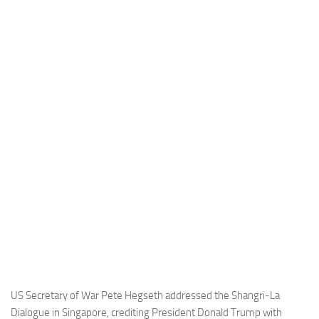
Industria
Notizie Estero
Compagnie Aeree
Forze Aeree
Industria
Media
Video
Aeroporti
Compagnie Aeree
Forze Aeree
Incidenti
Industria
US Secretary of War Pete Hegseth addressed the Shangri-La
Dialogue in Singapore, crediting President Donald Trump with