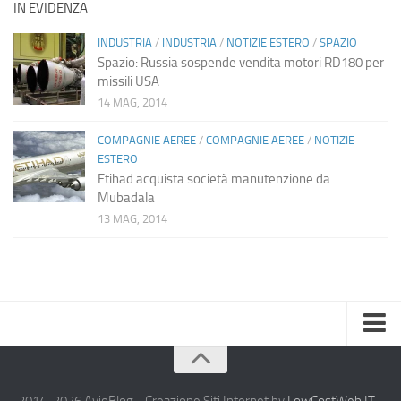
IN EVIDENZA
INDUSTRIA
/
INDUSTRIA
/
NOTIZIE ESTERO
/
SPAZIO
Spazio: Russia sospende vendita motori RD180 per
missili USA
14 MAG, 2014
COMPAGNIE AEREE
/
COMPAGNIE AEREE
/
NOTIZIE
ESTERO
Etihad acquista società manutenzione da
Mubadala
13 MAG, 2014
Home
Chi Siamo