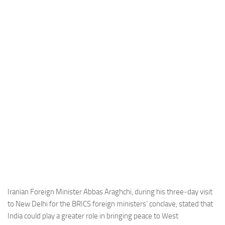
Industria
Notizie Estero
Compagnie Aeree
Forze Aeree
Industria
Media
Video
Aeroporti
Compagnie Aeree
Forze Aeree
Incidenti
Iranian Foreign Minister Abbas Araghchi, during his three‑day visit
to New Delhi for the BRICS foreign ministers’ conclave, stated that
Industria
India could play a greater role in bringing peace to West