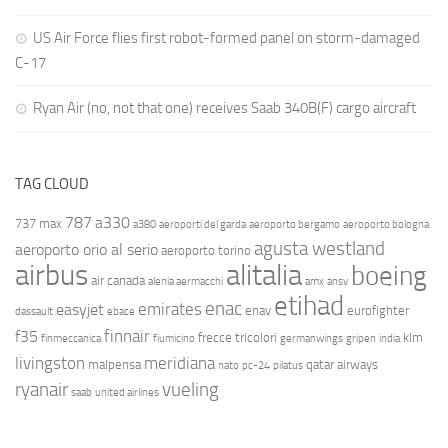
US Air Force flies first robot-formed panel on storm-damaged
C-17
Ryan Air (no, not that one) receives Saab 340B(F) cargo aircraft
TAG CLOUD
787
a330
737 max
a380
aeroporti del garda
aeroporto bergamo
aeroporto bologna
agusta westland
aeroporto orio al serio
aeroporto torino
airbus
alitalia
boeing
air canada
alenia aermacchi
amx
ansv
etihad
enac
emirates
easyjet
enav
eurofighter
dassault
ebace
finnair
f35
frecce tricolori
klm
finmeccanica
fiumicino
germanwings
gripen
india
livingston
meridiana
malpensa
qatar airways
nato
pc-24
pilatus
ryanair
vueling
saab
united airlines