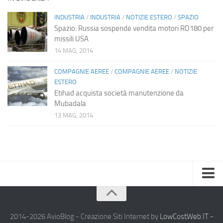
INDUSTRIA
/
INDUSTRIA
/
NOTIZIE ESTERO
/
SPAZIO
Spazio: Russia sospende vendita motori RD180 per
missili USA
14 MAG, 2014
COMPAGNIE AEREE
/
COMPAGNIE AEREE
/
NOTIZIE
ESTERO
Etihad acquista società manutenzione da
Mubadala
13 MAG, 2014
Home
Chi Siamo
2014-2026 AvioBlog - Creazione Siti Internet by
LowCostWeb.IT -