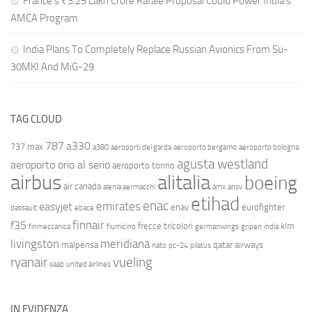
France’s ₹3.25 Lakh Crore Rafale Proposal Could Power India’s
AMCA Program
India Plans To Completely Replace Russian Avionics From Su-
30MKI And MiG-29
TAG CLOUD
787
a330
737 max
a380
aeroporti del garda
aeroporto bergamo
aeroporto bologna
agusta westland
aeroporto orio al serio
aeroporto torino
airbus
alitalia
boeing
air canada
alenia aermacchi
amx
ansv
etihad
enac
emirates
easyjet
enav
eurofighter
dassault
ebace
finnair
f35
frecce tricolori
klm
finmeccanica
fiumicino
germanwings
gripen
india
livingston
meridiana
malpensa
qatar airways
nato
pc-24
pilatus
ryanair
vueling
saab
united airlines
IN EVIDENZA