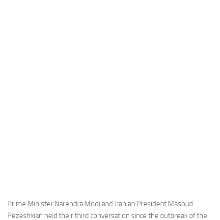
Industria
Notizie Estero
Compagnie Aeree
Forze Aeree
Industria
Media
Video
Aeroporti
Compagnie Aeree
Forze Aeree
Incidenti
Industria
Prime Minister Narendra Modi and Iranian President Masoud
Pezeshkian held their third conversation since the outbreak of the