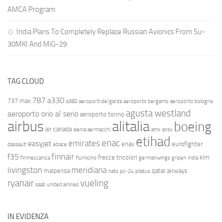
AMCA Program
India Plans To Completely Replace Russian Avionics From Su-
30MKI And MiG-29
TAG CLOUD
787
a330
737 max
a380
aeroporti del garda
aeroporto bergamo
aeroporto bologna
agusta westland
aeroporto orio al serio
aeroporto torino
airbus
alitalia
boeing
air canada
alenia aermacchi
amx
ansv
etihad
enac
emirates
easyjet
enav
eurofighter
dassault
ebace
finnair
f35
frecce tricolori
klm
finmeccanica
fiumicino
germanwings
gripen
india
livingston
meridiana
malpensa
qatar airways
nato
pc-24
pilatus
ryanair
vueling
saab
united airlines
IN EVIDENZA