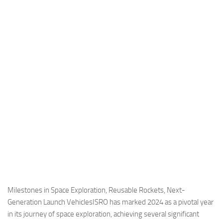
Industria
Notizie Estero
Compagnie Aeree
Forze Aeree
Industria
Media
Video
Aeroporti
Compagnie Aeree
Forze Aeree
Incidenti
Milestones in Space Exploration, Reusable Rockets, Next-
Generation Launch VehiclesISRO has marked 2024 as a pivotal year
Industria
in its journey of space exploration, achieving several significant