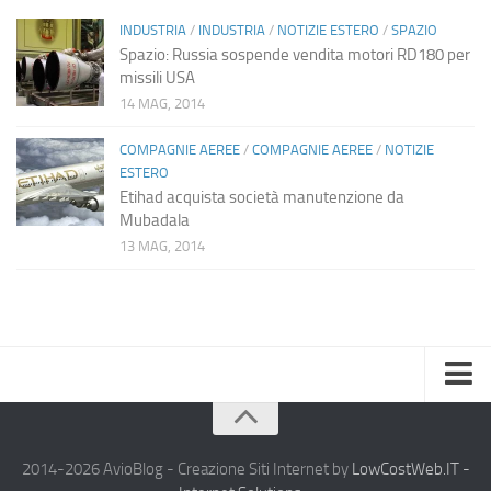
INDUSTRIA
/
INDUSTRIA
/
NOTIZIE ESTERO
/
SPAZIO
Spazio: Russia sospende vendita motori RD180 per
missili USA
14 MAG, 2014
COMPAGNIE AEREE
/
COMPAGNIE AEREE
/
NOTIZIE
ESTERO
Etihad acquista società manutenzione da
Mubadala
13 MAG, 2014
Home
Chi Siamo
2014-2026 AvioBlog - Creazione Siti Internet by
LowCostWeb.IT -