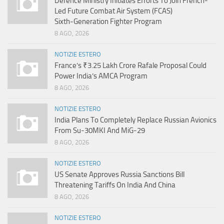
Defence Ministry Initiates Efforts To Join French-
Led Future Combat Air System (FCAS)
Sixth‑Generation Fighter Program
8 AGO, 2026
NOTIZIE ESTERO
France’s ₹3.25 Lakh Crore Rafale Proposal Could
Power India’s AMCA Program
8 AGO, 2026
NOTIZIE ESTERO
India Plans To Completely Replace Russian Avionics
From Su-30MKI And MiG-29
8 AGO, 2026
NOTIZIE ESTERO
US Senate Approves Russia Sanctions Bill
Threatening Tariffs On India And China
8 AGO, 2026
NOTIZIE ESTERO