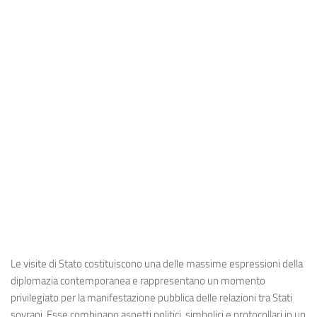
Industria
Notizie Estero
Compagnie Aeree
Forze Aeree
Industria
Media
Video
Aeroporti
Compagnie Aeree
Forze Aeree
Le visite di Stato costituiscono una delle massime espressioni della
Incidenti
diplomazia contemporanea e rappresentano un momento
Industria
privilegiato per la manifestazione pubblica delle relazioni tra Stati
sovrani. Esse combinano aspetti politici, simbolici e protocollari in un