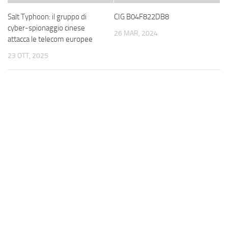
Salt Typhoon: il gruppo di
CIG B04F822DB8
cyber-spionaggio cinese
26 MAR, 2024
attacca le telecom europee
23 OTT, 2025