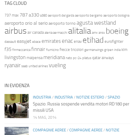
TAG CLOUD
787
a330
737 max
a380
aeroporti del garda
aeroporto bergamo
aeroporto bologna
agusta westland
aeroporto orio al serio
aeroporto torino
airbus
alitalia
boeing
air canada
alenia aermacchi
amx
ansv
etihad
enac
emirates
easyjet
enav
eurofighter
dassault
ebace
finnair
f35
frecce tricolori
klm
finmeccanica
fiumicino
germanwings
gripen
india
livingston
meridiana
malpensa
qatar airways
nato
pc-24
pilatus
ryanair
vueling
saab
united airlines
IN EVIDENZA
INDUSTRIA
/
INDUSTRIA
/
NOTIZIE ESTERO
/
SPAZIO
Spazio: Russia sospende vendita motori RD180 per
missili USA
14 MAG, 2014
COMPAGNIE AEREE
/
COMPAGNIE AEREE
/
NOTIZIE