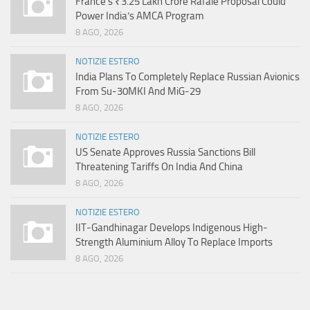
France’s ₹3.25 Lakh Crore Rafale Proposal Could
Power India’s AMCA Program
8 AGO, 2026
NOTIZIE ESTERO
India Plans To Completely Replace Russian Avionics
From Su-30MKI And MiG-29
8 AGO, 2026
NOTIZIE ESTERO
US Senate Approves Russia Sanctions Bill
Threatening Tariffs On India And China
8 AGO, 2026
NOTIZIE ESTERO
IIT-Gandhinagar Develops Indigenous High-
Strength Aluminium Alloy To Replace Imports
8 AGO, 2026