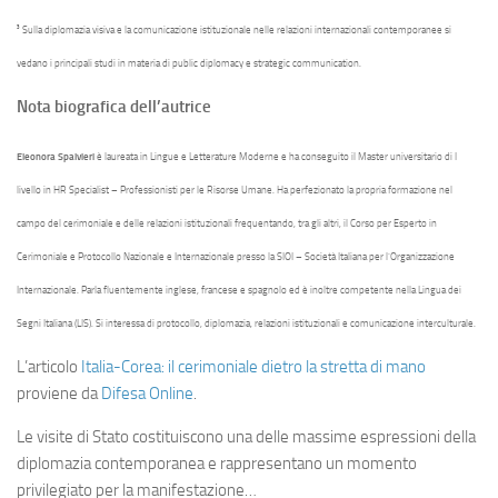
³ Sulla diplomazia visiva e la comunicazione istituzionale nelle relazioni internazionali contemporanee si
vedano i principali studi in materia di public diplomacy e strategic communication.
Nota biografica dell’autrice
Eleonora Spalvieri
è laureata in Lingue e Letterature Moderne e ha conseguito il Master universitario di I
livello in HR Specialist – Professionisti per le Risorse Umane. Ha perfezionato la propria formazione nel
campo del cerimoniale e delle relazioni istituzionali frequentando, tra gli altri, il Corso per Esperto in
Cerimoniale e Protocollo Nazionale e Internazionale presso la SIOI – Società Italiana per l’Organizzazione
Internazionale. Parla fluentemente inglese, francese e spagnolo ed è inoltre competente nella Lingua dei
Segni Italiana (LIS). Si interessa di protocollo, diplomazia, relazioni istituzionali e comunicazione interculturale.
L’articolo
Italia-Corea: il cerimoniale dietro la stretta di mano
proviene da
Difesa Online
.
Le visite di Stato costituiscono una delle massime espressioni della
diplomazia contemporanea e rappresentano un momento
privilegiato per la manifestazione…