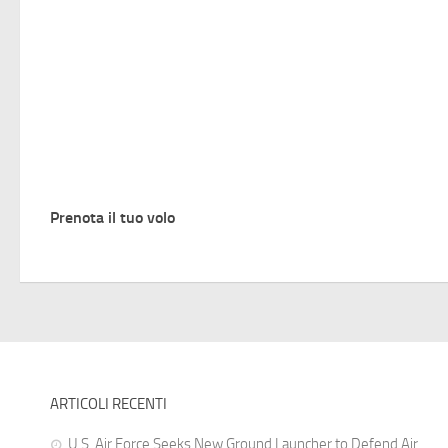
Prenota il tuo volo
ARTICOLI RECENTI
U.S. Air Force Seeks New Ground Launcher to Defend Air