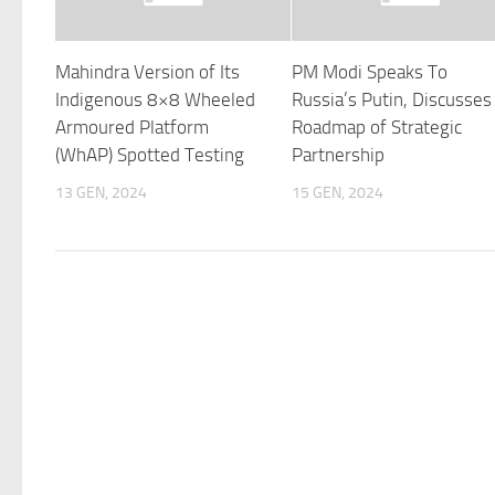
Mahindra Version of Its
PM Modi Speaks To
Indigenous 8×8 Wheeled
Russia’s Putin, Discusses
Armoured Platform
Roadmap of Strategic
(WhAP) Spotted Testing
Partnership
13 GEN, 2024
15 GEN, 2024