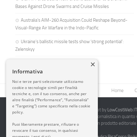
Bases Against Drone Swarms and Cruise Missiles
Australia’s AIM-260 Acquisition Could Reshape Beyond-
Visual-Range Air Warfare in the Indo-Pacific
Ukraine’s ballistic missile tests show ‘strong potential’:
Zelenskyy
×
Informativa
Noi e terze parti selezionate utilizziamo
cookie o tecnologie simili per finalità
Home
C
tecniche e, con il tuo consenso, anche per
altre finalità (“Performance”, “Funzionalità”
e “Targeting”) come specificato nella cookie
2014-2026 AvioBlog - Creazione Siti Internet by
LowCostWeb.IT 
policy.
Questo blog non rappresenta una testata giornalistica in quanto
periodicità. Non può pertanto considerarsi un prodotto editoriale 
Puoi liberamente prestare, rifiutare o
7.03.2001.
Disclaimer Completo
revocare il tuo consenso, in qualsiasi
momento.
Vendita Abbigliamento Sicurezza
Termoidraulica Pisa
Corso Reiki
Leggi di più