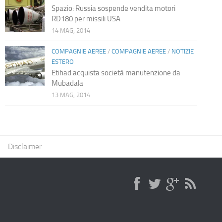
Spazio: Russia sospende vendita motori
RD180 per missili USA
14 MAG, 2014
COMPAGNIE AEREE
/
COMPAGNIE AEREE
/
NOTIZIE
ESTERO
Etihad acquista società manutenzione da
Mubadala
13 MAG, 2014
Disclaimer