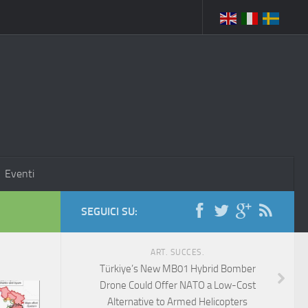
Eventi
SEGUICI SU:
ART. SUCCES.
Türkiye’s New MB01 Hybrid Bomber
Drone Could Offer NATO a Low-Cost
Alternative to Armed Helicopters