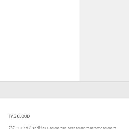
TAG CLOUD
787
a330
737 max
a380
aeroporti del garda
aeroporto bergamo
aeroporto