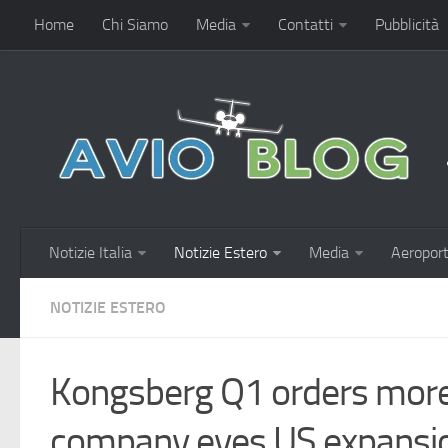
Home
Chi Siamo
Media
Contatti
Pubblicità
Notizie Italia
Notizie Estero
Media
Aeroport
NOTIZIE ESTERO
Kongsberg Q1 orders more
company eyes US expansi