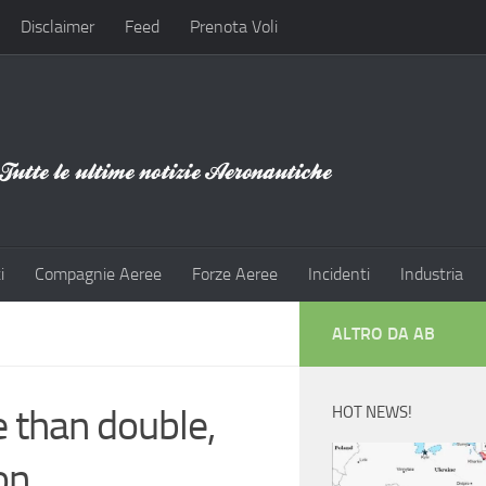
Disclaimer
Feed
Prenota Voli
i
Compagnie Aeree
Forze Aeree
Incidenti
Industria
ALTRO DA AB
 than double,
HOT NEWS!
on