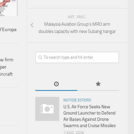
ART. PREC.
Malaysia Aviation Group’s MRO arm
l’Europa
doubles capacity with new Subang hangar
w firm
uper
ircraft
NOTIZIE ESTERO
U.S. Air Force Seeks New
Ground Launcher to Defend
Air Bases Against Drone
Swarms and Cruise Missiles
7 AGO, 2026