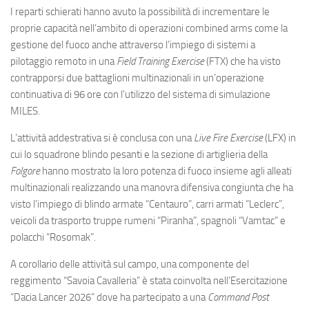
I reparti schierati hanno avuto la possibilità di incrementare le
proprie capacità nell’ambito di operazioni combined arms come la
gestione del fuoco anche attraverso l’impiego di sistemi a
pilotaggio remoto in una
Field Training Exercise
(FTX) che ha visto
contrapporsi due battaglioni multinazionali in un’operazione
continuativa di 96 ore con l’utilizzo del sistema di simulazione
MILES.
L’attività addestrativa si è conclusa con una
Live Fire Exercise
(LFX) in
cui lo squadrone blindo pesanti e la sezione di artiglieria della
Folgore
hanno mostrato la loro potenza di fuoco insieme agli alleati
multinazionali realizzando una manovra difensiva congiunta che ha
visto l’impiego di blindo armate “Centauro”, carri armati “Leclerc”,
veicoli da trasporto truppe rumeni “Piranha”, spagnoli “Vamtac” e
polacchi “Rosomak”.
A corollario delle attività sul campo, una componente del
reggimento “Savoia Cavalleria” è stata coinvolta nell’Esercitazione
“Dacia Lancer 2026” dove ha partecipato a una
Command Post