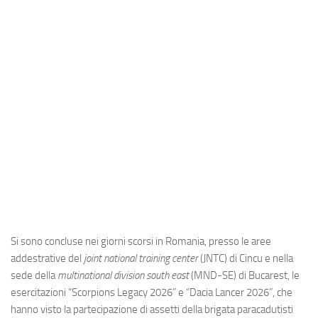
Industria
Notizie Estero
Compagnie Aeree
Forze Aeree
Industria
Media
Video
Aeroporti
Compagnie Aeree
Forze Aeree
Si sono concluse nei giorni scorsi in Romania, presso le aree
addestrative del
joint national training center
(JNTC) di Cincu e nella
Incidenti
sede della
multinational division south east
(MND-SE) di Bucarest, le
Industria
esercitazioni “Scorpions Legacy 2026” e “Dacia Lancer 2026”, che
hanno visto la partecipazione di assetti della brigata paracadutisti