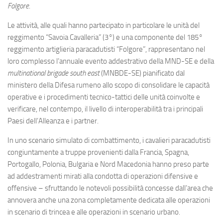
Eventi
Folgore
.
Le attività, alle quali hanno partecipato in particolare le unità del
reggimento “Savoia Cavalleria” (3°) e una componente del 185°
reggimento artiglieria paracadutisti “Folgore”, rappresentano nel
loro complesso l’annuale evento addestrativo della MND-SE e della
multinational brigade south east
(MNBDE-SE) pianificato dal
ministero della Difesa rumeno allo scopo di consolidare le capacità
operative e i procedimenti tecnico-tattici delle unità coinvolte e
verificare, nel contempo, il livello di interoperabilità tra i principali
Paesi dell’Alleanza e i partner.
In uno scenario simulato di combattimento, i cavalieri paracadutisti
congiuntamente a truppe provenienti dalla Francia, Spagna,
Portogallo, Polonia, Bulgaria e Nord Macedonia hanno preso parte
ad addestramenti mirati alla condotta di operazioni difensive e
offensive – sfruttando le notevoli possibilità concesse dall’area che
annovera anche una zona completamente dedicata alle operazioni
in scenario di trincea e alle operazioni in scenario urbano.