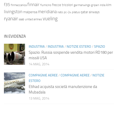
finnair
f35
frecce tricolori
klm
finmeccanica
fiumicino
germanwings
gripen
india
livingston
meridiana
malpensa
qatar airways
nato
pc-24
pilatus
ryanair
vueling
saab
united airlines
IN EVIDENZA
INDUSTRIA
/
INDUSTRIA
/
NOTIZIE ESTERO
/
SPAZIO
Spazio: Russia sospende vendita motori RD180 per
missili USA
14 MAG, 2014
COMPAGNIE AEREE
/
COMPAGNIE AEREE
/
NOTIZIE
ESTERO
Etihad acquista società manutenzione da
Mubadala
13 MAG, 2014