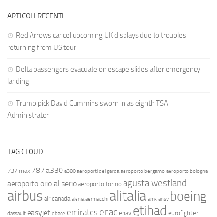
ARTICOLI RECENTI
Red Arrows cancel upcoming UK displays due to troubles
returning from US tour
Delta passengers evacuate on escape slides after emergency
landing
Trump pick David Cummins sworn in as eighth TSA
Administrator
TAG CLOUD
787
a330
737 max
a380
aeroporti del garda
aeroporto bergamo
aeroporto bologna
agusta westland
aeroporto orio al serio
aeroporto torino
airbus
alitalia
boeing
air canada
alenia aermacchi
amx
ansv
etihad
enac
emirates
easyjet
enav
eurofighter
dassault
ebace