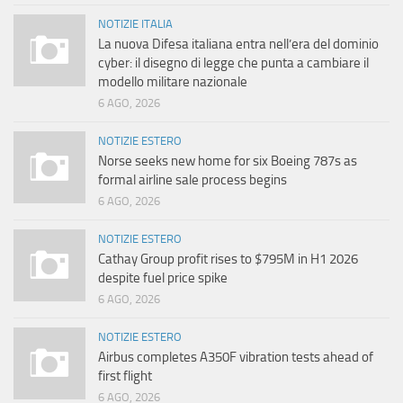
NOTIZIE ITALIA
La nuova Difesa italiana entra nell’era del dominio
cyber: il disegno di legge che punta a cambiare il
modello militare nazionale
6 AGO, 2026
NOTIZIE ESTERO
Norse seeks new home for six Boeing 787s as
formal airline sale process begins
6 AGO, 2026
NOTIZIE ESTERO
Cathay Group profit rises to $795M in H1 2026
despite fuel price spike
6 AGO, 2026
NOTIZIE ESTERO
Airbus completes A350F vibration tests ahead of
first flight
6 AGO, 2026