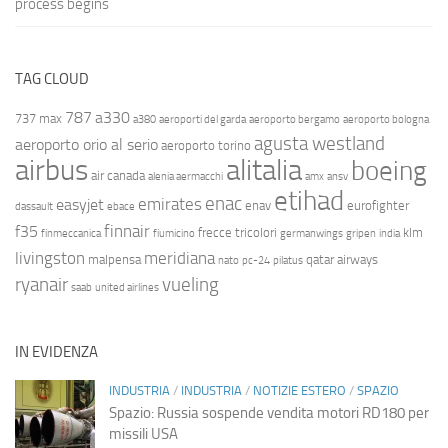
process begins
TAG CLOUD
787
a330
737 max
a380
aeroporti del garda
aeroporto bergamo
aeroporto bologna
agusta westland
aeroporto orio al serio
aeroporto torino
airbus
alitalia
boeing
air canada
alenia aermacchi
amx
ansv
etihad
enac
emirates
easyjet
enav
eurofighter
dassault
ebace
finnair
f35
frecce tricolori
klm
finmeccanica
fiumicino
germanwings
gripen
india
livingston
meridiana
malpensa
qatar airways
nato
pc-24
pilatus
ryanair
vueling
saab
united airlines
IN EVIDENZA
INDUSTRIA
/
INDUSTRIA
/
NOTIZIE ESTERO
/
SPAZIO
Spazio: Russia sospende vendita motori RD180 per
missili USA