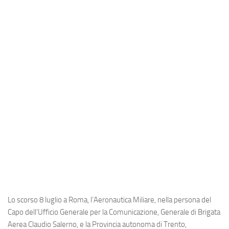
Industria
Notizie Estero
Compagnie Aeree
Forze Aeree
Industria
Media
Video
Aeroporti
Compagnie Aeree
Forze Aeree
Incidenti
Lo scorso 8 luglio a Roma, l’
Aeronautica Miliare
, nella persona del
Industria
Capo dell’Ufficio Generale per la Comunicazione, Generale di Brigata
Aerea Claudio Salerno, e la Provincia autonoma di Trento,