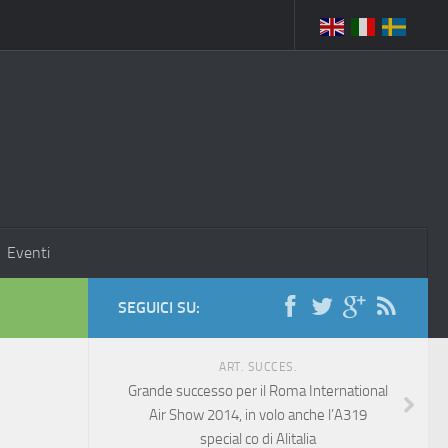
Eventi
SEGUICI SU:
ART. SUCCES.
Grande successo per il Roma International
Air Show 2014, in volo anche l’A319
special co di Alitalia