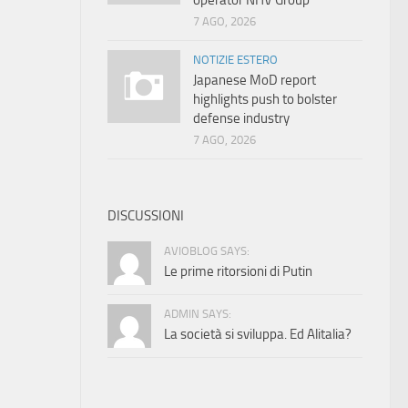
operator NHV Group
7 AGO, 2026
NOTIZIE ESTERO
Japanese MoD report
highlights push to bolster
defense industry
7 AGO, 2026
DISCUSSIONI
AVIOBLOG SAYS:
Le prime ritorsioni di Putin
ADMIN SAYS:
La società si sviluppa. Ed Alitalia?