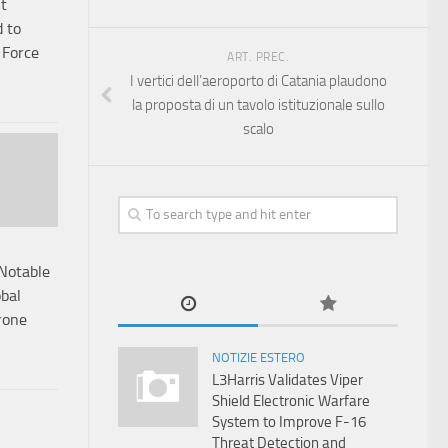
it
d to
 Force
ART. PREC.
I vertici dell’aeroporto di Catania plaudono
la proposta di un tavolo istituzionale sullo
scalo
 Notable
bal
rone
NOTIZIE ESTERO
L3Harris Validates Viper
Shield Electronic Warfare
System to Improve F-16
Threat Detection and