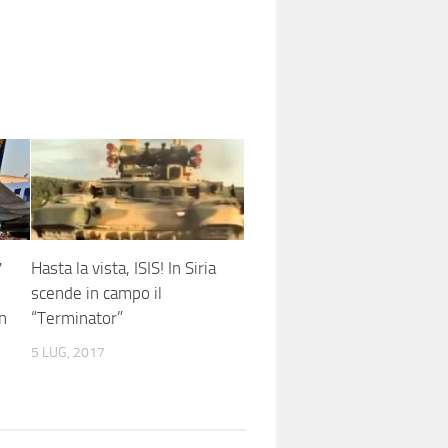
7
Hasta la vista, ISIS! In Siria
scende in campo il
in
“Terminator”
5 LUG, 2017