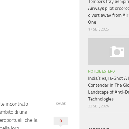
Tempers fray as Spir
Airways pilot ordere
divert away from Air
One
17 SET, 2025
NOTIZIE ESTERO
India’s Vajra-Shot A
Contender In The Glo
Landscape of Anti-D
Technologies
e incontrato
SHARE
22 SET, 2024
ambito di una
eroportuali, che la
0
della loro