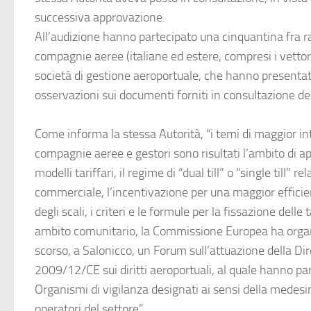
successiva approvazione.
All’audizione hanno partecipato una cinquantina fra r
compagnie aeree (italiane ed estere, compresi i vettori
società di gestione aeroportuale, che hanno presentat
osservazioni sui documenti forniti in consultazione del
Come informa la stessa Autorità, “i temi di maggior in
compagnie aeree e gestori sono risultati l’ambito di a
modelli tariffari, il regime di “dual till” o “single till” r
commerciale, l’incentivazione per una maggior efficie
degli scali, i criteri e le formule per la fissazione delle 
ambito comunitario, la Commissione Europea ha organ
scorso, a Salonicco, un Forum sull’attuazione della Di
2009/12/CE sui diritti aeroportuali, al quale hanno par
Organismi di vigilanza designati ai sensi della medesi
operatori del settore”.