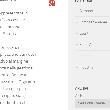
CATEGORIE
Aeroporti
appresentanti di
 “low cost”) e
Compagnie Aeree
o le proprie
l’Autorità.
Eventi
Forze Aeree
teresse per
pplicazione dei nuovi
Incidenti
elativo al margine
Industria
nza nella gestione
tariffe. Anche in
izzato il 13 giugno
rettiva europea
ARCHIVI
tecipato sia gli
Archivi
ma direttiva che