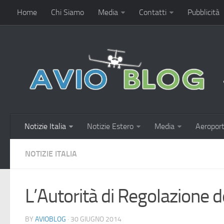
Home
Chi Siamo
Media
Contatti
Pubblicità
Notizie Italia
Notizie Estero
Media
Aeroport
NOTIZIE ITALIA
L’Autorità di Regolazione d
BY
AVIOBLOG
· 30 GIUGNO 2014