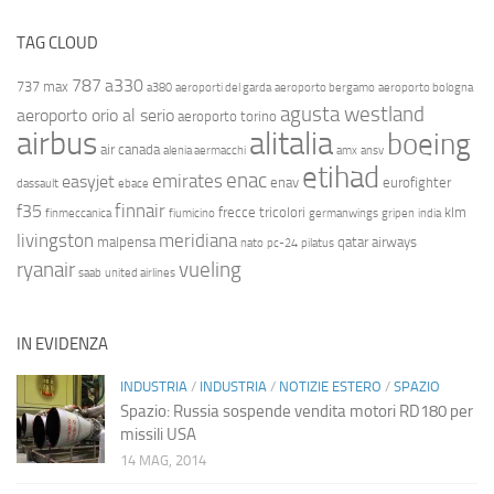
TAG CLOUD
787
a330
737 max
a380
aeroporti del garda
aeroporto bergamo
aeroporto bologna
agusta westland
aeroporto orio al serio
aeroporto torino
airbus
alitalia
boeing
air canada
alenia aermacchi
amx
ansv
etihad
enac
emirates
easyjet
enav
eurofighter
dassault
ebace
finnair
f35
frecce tricolori
klm
finmeccanica
fiumicino
germanwings
gripen
india
livingston
meridiana
malpensa
qatar airways
nato
pc-24
pilatus
ryanair
vueling
saab
united airlines
IN EVIDENZA
INDUSTRIA
/
INDUSTRIA
/
NOTIZIE ESTERO
/
SPAZIO
Spazio: Russia sospende vendita motori RD180 per
missili USA
14 MAG, 2014