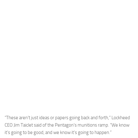
Industria
Notizie Estero
Compagnie Aeree
Forze Aeree
Industria
Media
Video
Aeroporti
Compagnie Aeree
Forze Aeree
Incidenti
“These aren’t just ideas or papers going back and forth,” Lockheed
CEO Jim Taiclet said of the Pentagon’s munitions ramp. “We know
Industria
it’s going to be good, and we know it’s going to happen.”