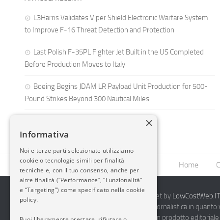
L3Harris Validates Viper Shield Electronic Warfare System
to Improve F-16 Threat Detection and Protection
Last Polish F-35PL Fighter Jet Built in the US Completed
Before Production Moves to Italy
Boeing Begins JDAM LR Payload Unit Production for 500-
Pound Strikes Beyond 300 Nautical Miles
×
Informativa
Noi e terze parti selezionate utilizziamo
cookie o tecnologie simili per finalità
Home
C
tecniche e, con il tuo consenso, anche per
altre finalità (“Performance”, “Funzionalità”
e “Targeting”) come specificato nella cookie
2014-2026 AvioBlog - Creazione Siti Internet by
LowCostWeb.IT 
policy.
Questo blog non rappresenta una testata giornalistica in quanto
periodicità. Non può pertanto considerarsi un prodotto editoriale 
Puoi liberamente prestare, rifiutare o