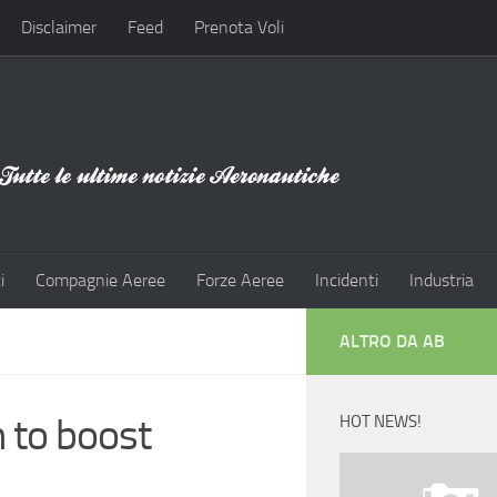
Disclaimer
Feed
Prenota Voli
i
Compagnie Aeree
Forze Aeree
Incidenti
Industria
ALTRO DA AB
n to boost
HOT NEWS!