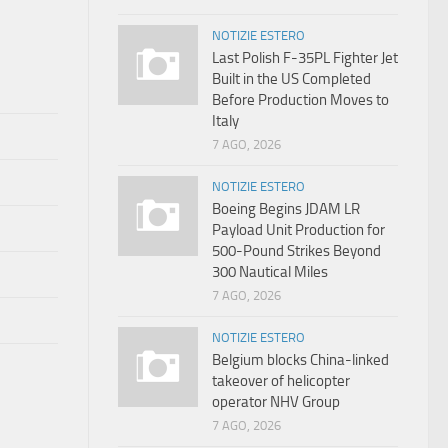
NOTIZIE ESTERO
Last Polish F-35PL Fighter Jet
Built in the US Completed
Before Production Moves to
Italy
7 AGO, 2026
NOTIZIE ESTERO
Boeing Begins JDAM LR
Payload Unit Production for
500-Pound Strikes Beyond
300 Nautical Miles
7 AGO, 2026
NOTIZIE ESTERO
Belgium blocks China-linked
takeover of helicopter
operator NHV Group
7 AGO, 2026