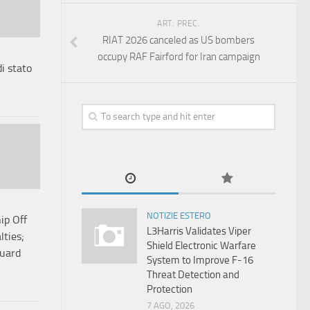
ART. PREC.
RIAT 2026 canceled as US bombers
occupy RAF Fairford for Iran campaign
di stato
NOTIZIE ESTERO
ip Off
L3Harris Validates Viper
lties;
Shield Electronic Warfare
Guard
System to Improve F-16
Threat Detection and
Protection
7 AGO, 2026