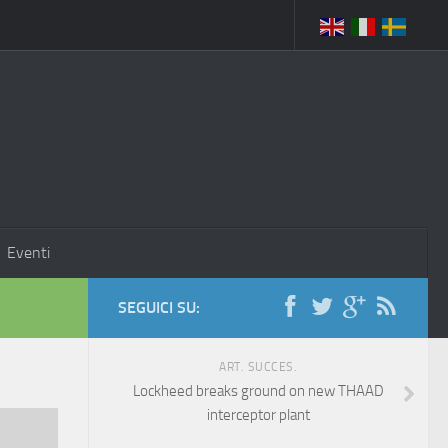
Eventi
SEGUICI SU:
ART. SUCCES.
Lockheed breaks ground on new THAAD
interceptor plant