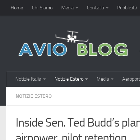
Home
Chi Siamo
Media
Contatti
Pubblicità
Notizie Italia
Notizie Estero
Media
Aeroport
NOTIZIE ESTERO
Inside Sen. Ted Budd’s pla
airpower, pilot retention