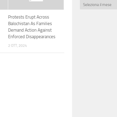
Protests Erupt Across
Balochistan As Families
Demand Action Against
Enforced Disappearances
2 OTT, 2024