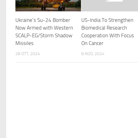
Ukraine’s Su-24 Bomber
US-India To Strengthen
Now Armed with Western
Biomedical Research
SCALP-EG/Storm Shadow
Cooperation With Focus
Missiles
On Cancer
28 OTT, 2024
8 AGO, 2024