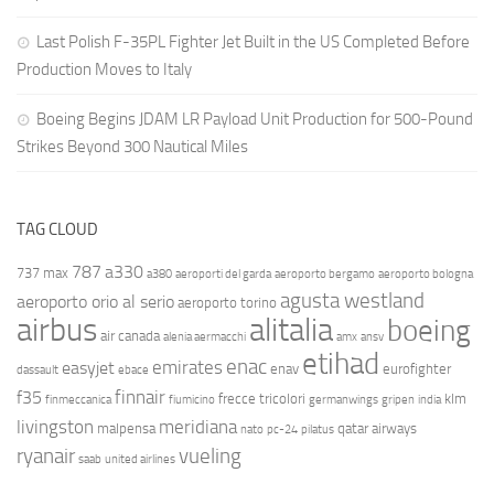
Last Polish F-35PL Fighter Jet Built in the US Completed Before
Production Moves to Italy
Boeing Begins JDAM LR Payload Unit Production for 500-Pound
Strikes Beyond 300 Nautical Miles
TAG CLOUD
787
a330
737 max
a380
aeroporti del garda
aeroporto bergamo
aeroporto bologna
agusta westland
aeroporto orio al serio
aeroporto torino
airbus
alitalia
boeing
air canada
alenia aermacchi
amx
ansv
etihad
enac
emirates
easyjet
enav
eurofighter
dassault
ebace
finnair
f35
frecce tricolori
klm
finmeccanica
fiumicino
germanwings
gripen
india
livingston
meridiana
malpensa
qatar airways
nato
pc-24
pilatus
ryanair
vueling
saab
united airlines