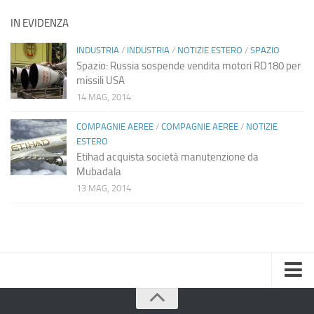
IN EVIDENZA
INDUSTRIA
/
INDUSTRIA
/
NOTIZIE ESTERO
/
SPAZIO
Spazio: Russia sospende vendita motori RD180 per
missili USA
14 MAG, 2014
COMPAGNIE AEREE
/
COMPAGNIE AEREE
/
NOTIZIE
ESTERO
Etihad acquista società manutenzione da
Mubadala
13 MAG, 2014
Home