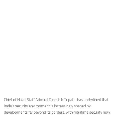
Industria
Notizie Estero
Compagnie Aeree
Forze Aeree
Industria
Media
Video
Aeroporti
Compagnie Aeree
Forze Aeree
Incidenti
Chief of Naval Staff Admiral Dinesh K Tripathi has underlined that
India’s security environment is increasingly shaped by
Industria
developments far beyond its borders, with maritime security now