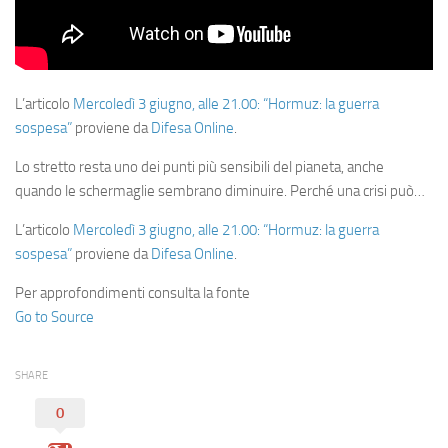
L’articolo
Mercoledì 3 giugno, alle 21.00: “Hormuz: la guerra
sospesa”
proviene da
Difesa Online
.
Lo stretto resta uno dei punti più sensibili del pianeta, anche
quando le schermaglie sembrano diminuire. Perché una crisi può…
L’articolo
Mercoledì 3 giugno, alle 21.00: “Hormuz: la guerra
sospesa”
proviene da
Difesa Online
.
Per approfondimenti consulta la fonte
Go to Source
SHARE
0