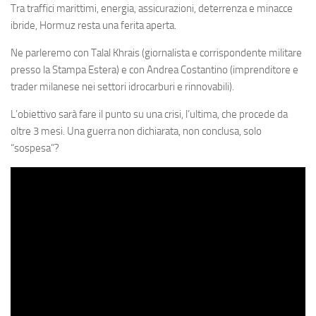
Eventi
Tra traffici marittimi, energia, assicurazioni, deterrenza e minacce
ibride, Hormuz resta una ferita aperta.
Ne parleremo con Talal Khrais (giornalista e corrispondente militare
presso la Stampa Estera) e con Andrea Costantino (imprenditore e
trader milanese nei settori idrocarburi e rinnovabili).
L’obiettivo sarà fare il punto su una crisi, l’ultima, che procede da
oltre 3 mesi. Una guerra non dichiarata, non conclusa, solo
“sospesa”?