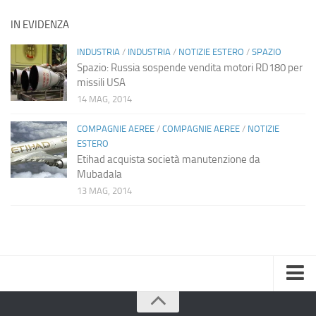
IN EVIDENZA
INDUSTRIA
/
INDUSTRIA
/
NOTIZIE ESTERO
/
SPAZIO
Spazio: Russia sospende vendita motori RD180 per
missili USA
14 MAG, 2014
COMPAGNIE AEREE
/
COMPAGNIE AEREE
/
NOTIZIE
ESTERO
Etihad acquista società manutenzione da
Mubadala
13 MAG, 2014
Home