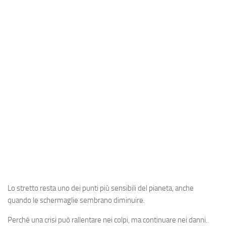
Industria
Notizie Estero
Compagnie Aeree
Forze Aeree
Industria
Media
Video
Aeroporti
Compagnie Aeree
Forze Aeree
Lo stretto resta uno dei punti più sensibili del pianeta, anche
Incidenti
quando le schermaglie sembrano diminuire.
Industria
Perché una crisi può rallentare nei colpi, ma continuare nei danni.