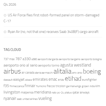
Q4 2026
US Air Force flies first robot-formed panel on storm-damaged
C-17
Ryan Air (no, not that one) receives Saab 340B(F) cargo aircraft
TAG CLOUD
787
a330
737 max
a380
aeroporti del garda
aeroporto bergamo
aeroporto bologna
agusta westland
aeroporto orio al serio
aeroporto torino
airbus
alitalia
boeing
air canada
alenia aermacchi
amx
ansv
etihad
enac
emirates
easyjet
enav
eurofighter
dassault
ebace
finnair
f35
frecce tricolori
klm
finmeccanica
fiumicino
germanwings
gripen
india
livingston
meridiana
malpensa
qatar airways
nato
pc-24
pilatus
ryanair
vueling
saab
united airlines