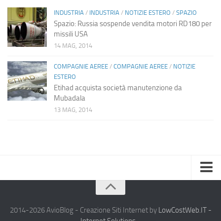
INDUSTRIA
/
INDUSTRIA
/
NOTIZIE ESTERO
/
SPAZIO
Spazio: Russia sospende vendita motori RD180 per
missili USA
14 MAG, 2014
COMPAGNIE AEREE
/
COMPAGNIE AEREE
/
NOTIZIE
ESTERO
Etihad acquista società manutenzione da
Mubadala
13 MAG, 2014
Home
Chi Siamo
2014-2026 AvioBlog - Creazione Siti Internet by
LowCostWeb.IT -