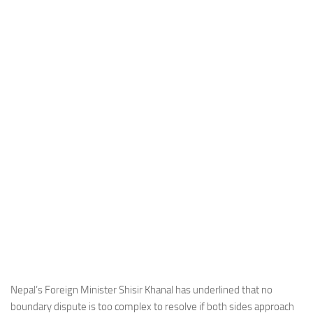
Industria
Notizie Estero
Compagnie Aeree
Forze Aeree
Industria
Media
Video
Aeroporti
Compagnie Aeree
Forze Aeree
Incidenti
Industria
Nepal’s Foreign Minister Shisir Khanal has underlined that no
boundary dispute is too complex to resolve if both sides approach