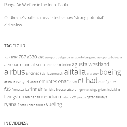
Range Air Warfare in the Indo-Pacific
Ukraine’s ballistic missile tests show ‘strong potential’:
Zelenskyy
TAG CLOUD
787
a330
737 max
a380
aeroporti del garda
aeroporto bergamo
aeroporto bologna
agusta westland
aeroporto orio al serio
aeroporto torino
airbus
alitalia
boeing
air canada
alenia aermacchi
amx
ansv
etihad
enac
emirates
easyjet
enav
eurofighter
dassault
ebace
finnair
f35
frecce tricolori
klm
finmeccanica
fiumicino
germanwings
gripen
india
livingston
meridiana
malpensa
qatar airways
nato
pc-24
pilatus
ryanair
vueling
saab
united airlines
IN EVIDENZA