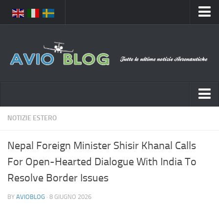
Home
Chi Siamo
Media
Foto
Video
Notizie Italia
NOTIZIE ESTERO
Contatti
Aeronautica Civile
Privacy
Nepal Foreign Minister Shisir Khanal Calls
Aeronautica Militare
Pubblicità
For Open-Hearted Dialogue With India To
Aeroporti
Disclaimer
Resolve Border Issues
Compagnie Aeree
Feed
BY
AVIOBLOG
· 8 GIUGNO 2026
Forze Aeree
Prenota Voli
Incidenti e inconvenienti aerei