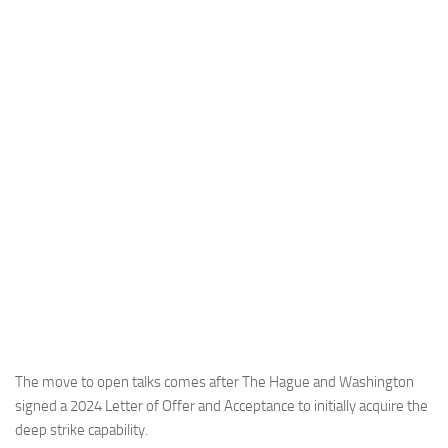
Industria
Notizie Estero
Compagnie Aeree
Forze Aeree
Industria
Media
Video
Aeroporti
Compagnie Aeree
Forze Aeree
Incidenti
The move to open talks comes after The Hague and Washington
signed a 2024 Letter of Offer and Acceptance to initially acquire the
Industria
deep strike capability.