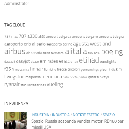
Administrator
TAG CLOUD
787
a330
737 max
a380
aeroporti del garda
aeroporto bergamo
aeroporto bologna
agusta westland
aeroporto orio al serio
aeroporto torino
airbus
alitalia
boeing
air canada
alenia aermacchi
amx
ansv
etihad
enac
emirates
easyjet
enav
eurofighter
dassault
ebace
finnair
f35
frecce tricolori
klm
finmeccanica
fiumicino
germanwings
gripen
india
livingston
meridiana
malpensa
qatar airways
nato
pc-24
pilatus
ryanair
vueling
saab
united airlines
IN EVIDENZA
INDUSTRIA
/
INDUSTRIA
/
NOTIZIE ESTERO
/
SPAZIO
Spazio: Russia sospende vendita motori RD180 per
missili USA