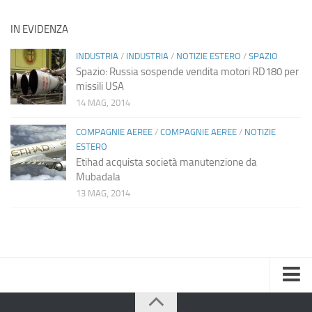
IN EVIDENZA
INDUSTRIA
/
INDUSTRIA
/
NOTIZIE ESTERO
/
SPAZIO
Spazio: Russia sospende vendita motori RD180 per
missili USA
14 MAG, 2014
COMPAGNIE AEREE
/
COMPAGNIE AEREE
/
NOTIZIE
ESTERO
Etihad acquista società manutenzione da
Mubadala
13 MAG, 2014
Home