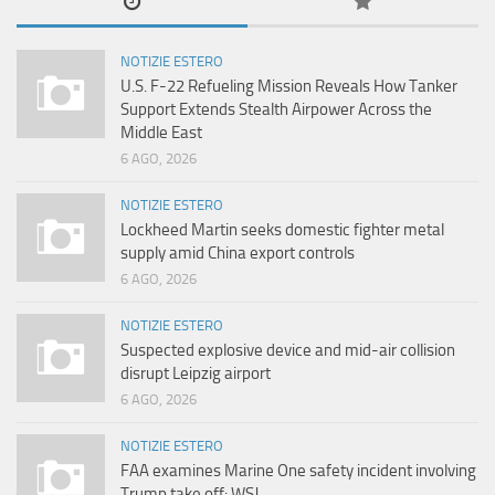
NOTIZIE ESTERO
U.S. F-22 Refueling Mission Reveals How Tanker
Support Extends Stealth Airpower Across the
Middle East
6 AGO, 2026
NOTIZIE ESTERO
Lockheed Martin seeks domestic fighter metal
supply amid China export controls
6 AGO, 2026
NOTIZIE ESTERO
Suspected explosive device and mid-air collision
disrupt Leipzig airport
6 AGO, 2026
NOTIZIE ESTERO
FAA examines Marine One safety incident involving
Trump take off: WSJ