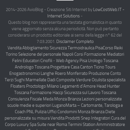
Chi Siamo
2014-2026 AvioBlog - Creazione Siti Internet by
LowCostWeb.IT -
Internet Solutions
-
Notizie Estero
Questo blog non rappresenta una testata giornalistica in quanto
viene aggiornato senza alcuna periodicità. Non può pertanto
Compagnie Aeree
considerarsi un prodotto editoriale ai sensi della legge n° 62 del
Forze Aeree
7.03.2001.
Disclaimer Completo
Vendita Abbigliamento Sicurezza
Termoidraulica Pisa
Corso Reiki
Industria
Torino
Selezione del personale Napoli
Corsi Formazione Mediatori
Notizie Italia
Felini Educatori Cinofili
-
Web Agency Pisa
Urologo Toscana
Andrologo Toscana
Progettare Casa Canton Ticino
Tours
Aeronautica Civile
Enogastronomici Langhe Roero Monferrato
Produzione Conto
Aeronautica Militare
Terzi Sughi Marmellate Dadi Composte Verdure
Oculista specialista
Floaters
Proctologo Milano
Legamenti d'Amore
Head Hunter
Aeroporti
Toscana
Formazione Haccp Sicurezza sul Lavoro Toscana
Compagnie Aeree
Consulenza Fiscale Meda Monza Brianza
Lezioni personalizzate
scuole medie e superiori Lugano
Marta – Cartomante, Tarologa e
Forze Aeree
Coach PNL
Pulizia Uffici Condomini Monza Brianza
Diete
Incidenti e inconvenienti aerei
personalizzate su misura
Vendita Prodotti Snep Integratori Cura del
Corpo
Luxury Spa Suite near Roma Termini Station
Amministratore
Industria