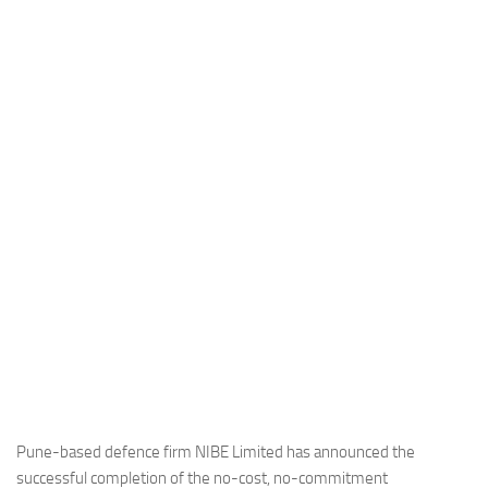
Industria
Notizie Estero
Compagnie Aeree
Forze Aeree
Industria
Media
Video
Aeroporti
Compagnie Aeree
Forze Aeree
Incidenti
Industria
Pune-based defence firm NIBE Limited has announced the
successful completion of the no-cost, no-commitment