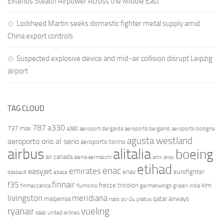
Extends Stealth Airpower Across the Middle East
Lockheed Martin seeks domestic fighter metal supply amid
China export controls
Suspected explosive device and mid-air collision disrupt Leipzig
airport
TAG CLOUD
787
a330
737 max
a380
aeroporti del garda
aeroporto bergamo
aeroporto bologna
agusta westland
aeroporto orio al serio
aeroporto torino
airbus
alitalia
boeing
air canada
alenia aermacchi
amx
ansv
etihad
enac
emirates
easyjet
enav
eurofighter
dassault
ebace
finnair
f35
frecce tricolori
klm
finmeccanica
fiumicino
germanwings
gripen
india
livingston
meridiana
malpensa
qatar airways
nato
pc-24
pilatus
ryanair
vueling
saab
united airlines