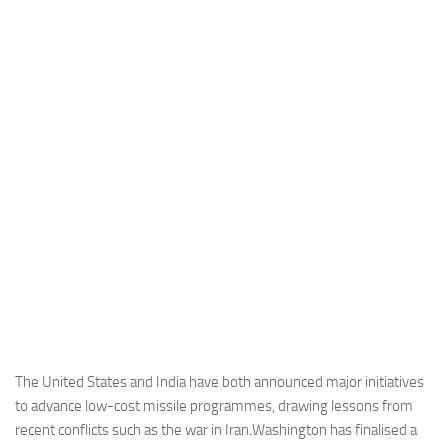
Industria
Notizie Estero
Compagnie Aeree
Forze Aeree
Industria
Media
Video
Aeroporti
Compagnie Aeree
Forze Aeree
Incidenti
The United States and India have both announced major initiatives
to advance low-cost missile programmes, drawing lessons from
Industria
recent conflicts such as the war in Iran.Washington has finalised a