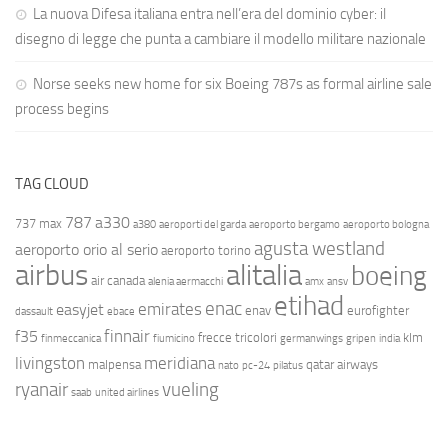
La nuova Difesa italiana entra nell’era del dominio cyber: il
disegno di legge che punta a cambiare il modello militare nazionale
Norse seeks new home for six Boeing 787s as formal airline sale
process begins
TAG CLOUD
787
a330
737 max
a380
aeroporti del garda
aeroporto bergamo
aeroporto bologna
agusta westland
aeroporto orio al serio
aeroporto torino
airbus
alitalia
boeing
air canada
alenia aermacchi
amx
ansv
etihad
enac
emirates
easyjet
enav
eurofighter
dassault
ebace
finnair
f35
frecce tricolori
klm
finmeccanica
fiumicino
germanwings
gripen
india
livingston
meridiana
malpensa
qatar airways
nato
pc-24
pilatus
ryanair
vueling
saab
united airlines