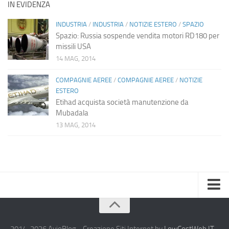
IN EVIDENZA
INDUSTRIA
/
INDUSTRIA
/
NOTIZIE ESTERO
/
SPAZIO
Spazio: Russia sospende vendita motori RD180 per
missili USA
14 MAG, 2014
COMPAGNIE AEREE
/
COMPAGNIE AEREE
/
NOTIZIE
ESTERO
Etihad acquista società manutenzione da
Mubadala
13 MAG, 2014
Home
Chi Siamo