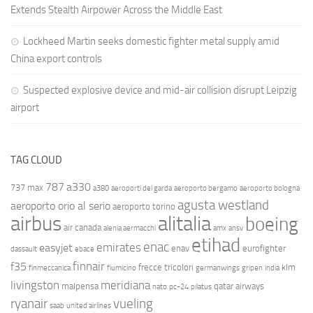
Extends Stealth Airpower Across the Middle East
Lockheed Martin seeks domestic fighter metal supply amid
China export controls
Suspected explosive device and mid-air collision disrupt Leipzig
airport
TAG CLOUD
787
a330
737 max
a380
aeroporti del garda
aeroporto bergamo
aeroporto bologna
agusta westland
aeroporto orio al serio
aeroporto torino
airbus
alitalia
boeing
air canada
alenia aermacchi
amx
ansv
etihad
enac
emirates
easyjet
enav
eurofighter
dassault
ebace
finnair
f35
frecce tricolori
klm
finmeccanica
fiumicino
germanwings
gripen
india
livingston
meridiana
malpensa
qatar airways
nato
pc-24
pilatus
ryanair
vueling
saab
united airlines