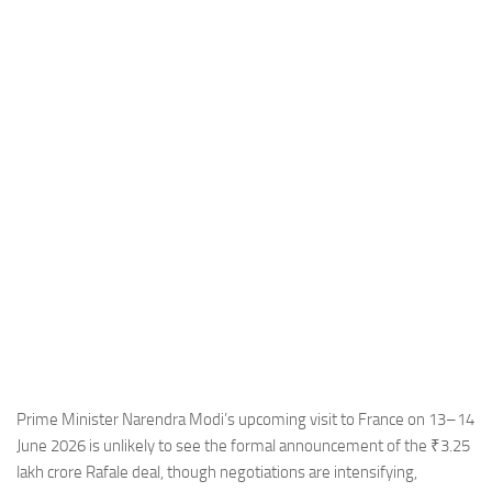
Industria
Notizie Estero
Compagnie Aeree
Forze Aeree
Industria
Media
Video
Aeroporti
Compagnie Aeree
Forze Aeree
Incidenti
Prime Minister Narendra Modi’s upcoming visit to France on 13–14
June 2026 is unlikely to see the formal announcement of the ₹3.25
Industria
lakh crore Rafale deal, though negotiations are intensifying,