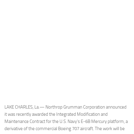
Industria
Notizie Estero
Compagnie Aeree
Forze Aeree
Industria
Media
Video
Aeroporti
Compagnie Aeree
Forze Aeree
LAKE CHARLES, La.— Northrop Grumman Corporation announced
Incidenti
it was recently awarded the Integrated Modification and
Maintenance Contract for the U.S. Navy’s E-6B Mercury platform, a
Industria
derivative of the commercial Boeing 707 aircraft. The work will be