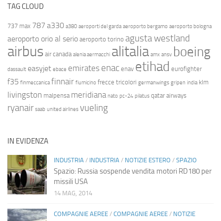
TAG CLOUD
787
a330
737 max
a380
aeroporti del garda
aeroporto bergamo
aeroporto bologna
agusta westland
aeroporto orio al serio
aeroporto torino
airbus
alitalia
boeing
air canada
alenia aermacchi
amx
ansv
etihad
enac
emirates
easyjet
enav
eurofighter
dassault
ebace
finnair
f35
frecce tricolori
klm
finmeccanica
fiumicino
germanwings
gripen
india
livingston
meridiana
malpensa
qatar airways
nato
pc-24
pilatus
ryanair
vueling
saab
united airlines
IN EVIDENZA
INDUSTRIA
/
INDUSTRIA
/
NOTIZIE ESTERO
/
SPAZIO
Spazio: Russia sospende vendita motori RD180 per
missili USA
14 MAG, 2014
COMPAGNIE AEREE
/
COMPAGNIE AEREE
/
NOTIZIE