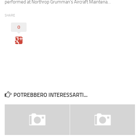
Eventi
performed at Northrop Grumman’s Aircraft Maintena…
SHARE
0
POTREBBERO INTERESSARTI...