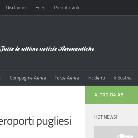
Disclaimer
Feed
Prenota Voli
i
Compagnie Aeree
Forze Aeree
Incidenti
Industria
ALTRO DA AB
eroporti pugliesi
HOT NEWS!