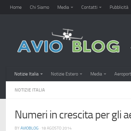
Home
Chi Siamo
Media
Contatti
Pubblicità
Notizie Italia
Notizie Estero
Media
Aeroport
NOTIZIE ITALIA
Numeri in crescita per gli a
BY
AVIOBLOG
· 18 AGOSTO 2014