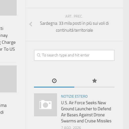
ART. PREC.
Sardegna: 33 mila posti in più sui voli di
ti
continuità territoriale
inay
 Charge
or To US
NOTIZIE ESTERO
U.S. Air Force Seeks New
rima
Ground Launcher to Defend
di
Air Bases Against Drone
Swarms and Cruise Missiles
7 AGO, 2026