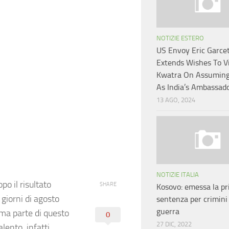
NOTIZIE ESTERO
US Envoy Eric Garcet
Extends Wishes To V
Kwatra On Assuming
As India’s Ambassad
13 AGO, 2024
NOTIZIE ITALIA
opo il risultato
SHARE
Kosovo: emessa la p
i giorni di agosto
sentenza per crimini 
guerra
ma parte di questo
0
27 DIC, 2022
alento
, infatti,