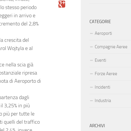
llo stesso periodo
ggeri in arrivo e
CATEGORIE
ncremento del 2,8%
Aeroporti
a crescita del
Compagnie Aeree
arol Wojtyla e al
Eventi
ce nella scia già
ostanziale ripresa
Forze Aeree
nota di
Aeroporto di
Incidenti
partenza dagli
Industria
il 3,25% in più
 più per tutte le
 quelli del traffico
ARCHIVI
del 2,4%, invece,