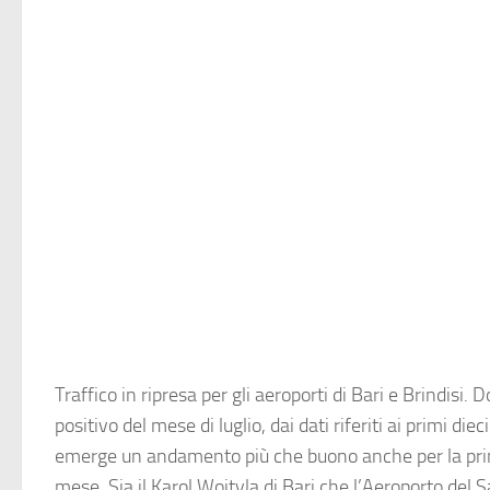
Traffico in ripresa per gli aeroporti di Bari e Brindisi. D
positivo del mese di luglio, dai dati riferiti ai primi diec
emerge un andamento più che buono anche per la pri
mese. Sia il
Karol Wojtyla di Bari
che l’
Aeroporto del S