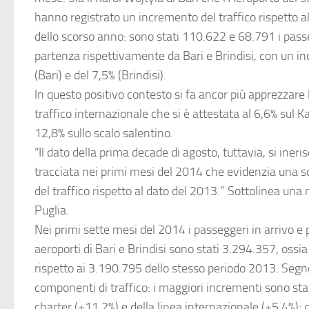
hanno registrato un incremento del traffico rispetto a
dello scorso anno: sono stati 110.622 e 68.791 i passe
partenza rispettivamente da Bari e Brindisi, con un i
(Bari) e del 7,5% (Brindisi).
In questo positivo contesto si fa ancor più apprezzare l
traffico internazionale che si è attestata al 6,6% sul K
12,8% sullo scalo salentino.
“Il dato della prima decade di agosto, tuttavia, si ineris
tracciata nei primi mesi del 2014 che evidenzia una s
del traffico rispetto al dato del 2013.” Sottolinea una 
Puglia
.
Nei primi sette mesi del 2014 i passeggeri in arrivo e 
aeroporti di Bari e Brindisi sono stati 3.294.357, ossia 
rispetto ai 3.190.795 dello stesso periodo 2013. Segno
componenti di traffico: i maggiori incrementi sono stati
charter (+11,2%) e della linea internazionale (+5,4%); 