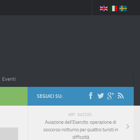
Eventi
SEGUICI SU:
ART. SUCCES.
Aviazione dell’Esercito: operazione di
soccorso notturno per quattro turisti in
difficoltà