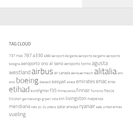
TAG CLOUD
787
a330
737 max
a380
aeroporti del garda
aeroporto bergamo
aeroporto
agusta
aeroporto orio al serio
aeroporto torino
bologna
airbus
alitalia
westland
air canada
alenia aermacchi
amx
boeing
enac
emirates
easyjet
enav
ansv
dassault
ebace
etihad
finnair
f35
eurofighter
frecce
finmeccanica
fiumicino
livingston
tricolori
klm
malpensa
germanwings
gripen
india
ryanair
meridiana
qatar airways
nato
pc-24
pilatus
saab
united airlines
vueling