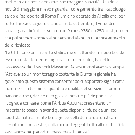
Eventi
mettono a disposizione aerei con maggiori capacità.
Una delle
novità di maggiore rilievo riguarda il collegamento tra il capoluogo
sardo e l’
aeroporto di Roma Fiumicino
operato da
Alitalia
che, per
tutto il mese di agosto e sino a metà settembre, il venerdì e il
sabato garantirà alcuni voli con un
Airbus A330
da 250 posti, numeri
che potrebbero anche salire per soddisfare un ulteriore aumento
delle richieste.
“La CT1 non è un impianto statico ma strutturato in modo tale da
essere costantemente migliorato e potenziato”, ha detto
l’assessore dei Trasporti Massimo Deiana in conferenza stampa.
“Attraverso un monitoraggio costante la Giunta regionale ha
governato questo sistema consentendo di apportare significativi
incrementi in termini di quantità e qualità del servizio. I numeri
parlano da soli, decine di migliaia di posti in più disponibili e
l’upgrade con aerei come l’Airbus A330 rappresentano un
importante passo in avanti questa disponibilità, se da un lato
soddisfa naturalmente le esigenze della domanda turistica in
crescita nei mesi estivi, dall’altro protegge il diritto alla mobilità dei
sardi anche nei periodi di massima affluenza.”