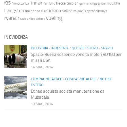
finnair
f35
frecce tricolori
klm
finmeccanica
fiumicino
germanwings
gripen
india
livingston
meridiana
malpensa
qatar airways
nato
pc-24
pilatus
ryanair
vueling
saab
united airlines
IN EVIDENZA
INDUSTRIA
/
INDUSTRIA
/
NOTIZIE ESTERO
/
SPAZIO
Spazio: Russia sospende vendita motori RD180 per
missili USA
14 MAG, 2014
COMPAGNIE AEREE
/
COMPAGNIE AEREE
/
NOTIZIE
ESTERO
Etihad acquista società manutenzione da
Mubadala
13 MAG, 2014