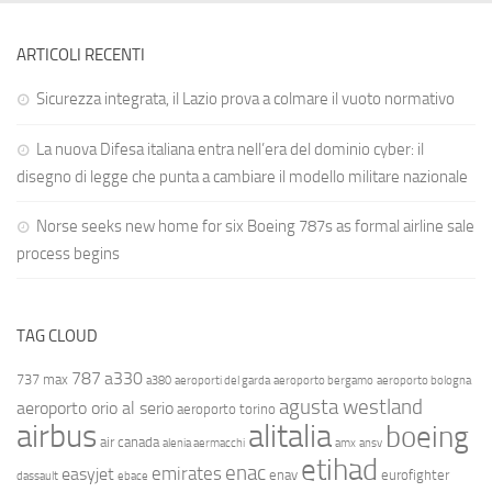
ARTICOLI RECENTI
Sicurezza integrata, il Lazio prova a colmare il vuoto normativo
La nuova Difesa italiana entra nell’era del dominio cyber: il
disegno di legge che punta a cambiare il modello militare nazionale
Norse seeks new home for six Boeing 787s as formal airline sale
process begins
TAG CLOUD
787
a330
737 max
a380
aeroporti del garda
aeroporto bergamo
aeroporto bologna
agusta westland
aeroporto orio al serio
aeroporto torino
airbus
alitalia
boeing
air canada
alenia aermacchi
amx
ansv
etihad
enac
emirates
easyjet
enav
eurofighter
dassault
ebace