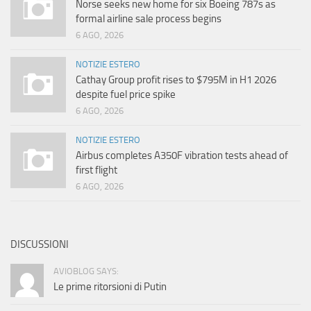
Norse seeks new home for six Boeing 787s as
formal airline sale process begins
6 AGO, 2026
NOTIZIE ESTERO
Cathay Group profit rises to $795M in H1 2026
despite fuel price spike
6 AGO, 2026
NOTIZIE ESTERO
Airbus completes A350F vibration tests ahead of
first flight
6 AGO, 2026
DISCUSSIONI
AVIOBLOG SAYS:
Le prime ritorsioni di Putin