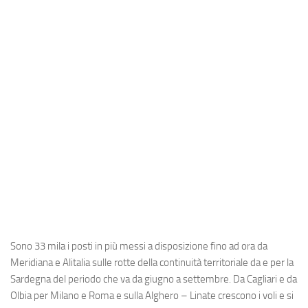
Industria
Notizie Estero
Compagnie Aeree
Forze Aeree
Industria
Media
Video
Aeroporti
Compagnie Aeree
Forze Aeree
Sono 33 mila i posti in più messi a disposizione fino ad ora da
Incidenti
Meridiana
e
Alitalia
sulle rotte della continuità territoriale da e per la
Sardegna del periodo che va da giugno a settembre. Da Cagliari e da
Industria
Olbia per Milano e Roma e sulla Alghero – Linate crescono i voli e si