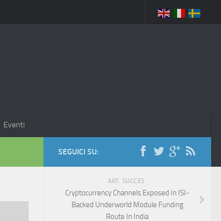
Eventi
SEGUICI SU:
ART. SUCCES.
Cryptocurrency Channels Exposed In ISI-
Backed Underworld Module Funding
Route In India