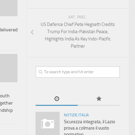
ART. PREC.
US Defence Chief Pete Hegseth Credits
Delivered
Trump For India-Pakistan Peace,
Highlights India As Key Indo-Pacific
Partner
South
ogether
ndship
NOTIZIE ITALIA
Sicurezza integrata, il Lazio
prova a colmare il vuoto
normativo