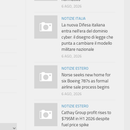
6 AGO, 2026
NOTIZIE ITALIA
La nuova Difesa italiana
entra nell’era del dominio
cyber: il disegno di legge che
punta a cambiare il modello
militare nazionale
6 AGO, 2026
NOTIZIE ESTERO
Norse seeks new home for
six Boeing 787s as formal
airline sale process begins
6 AGO, 2026
NOTIZIE ESTERO
Cathay Group profit rises to
$795M in H1 2026 despite
fuel price spike