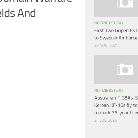
elds And
NOTIZIE ESTERO
First Two Gripen Es 
to Swedish Air Force
29 NOV, 2021
NOTIZIE ESTERO
Australian F-35As, 
Korean KF-16s fly t
to mark 75-year frie
24 LUG, 2026