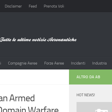
Disclaimer
Feed
Prenota Voli
i
Compagnie Aeree
Forze Aeree
Incidenti
Industria
ALTRO DA AB
dian Armed
HOT NEWS!
-Domain Warfare