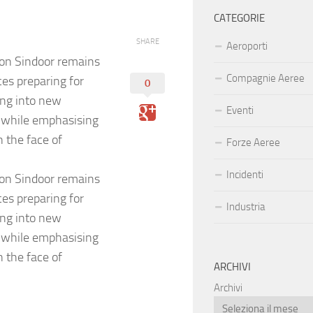
CATEGORIE
SHARE
Aeroporti
on Sindoor remains
Compagnie Aeree
ices preparing for
0
ing into new
Eventi
, while emphasising
n the face of
Forze Aeree
Incidenti
on Sindoor remains
ices preparing for
Industria
ing into new
, while emphasising
n the face of
ARCHIVI
Archivi