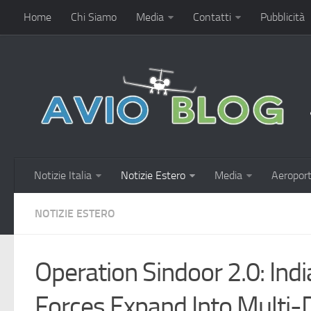
Home
Chi Siamo
Media
Contatti
Pubblicità
Notizie Italia
Notizie Estero
Media
Aeroport
NOTIZIE ESTERO
Operation Sindoor 2.0: In
Forces Expand Into Multi