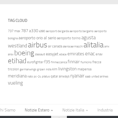
TAG CLOUD
787
a330
737 max
a380
aeroporti del garda
aeroporto bergamo
aeroporto
agusta
aeroporto orio al serio
aeroporto torino
bologna
airbus
alitalia
westland
air canada
alenia aermacchi
amx
boeing
enac
emirates
easyjet
enav
ansv
dassault
ebace
etihad
finnair
f35
eurofighter
frecce
finmeccanica
fiumicino
livingston
tricolori
klm
malpensa
germanwings
gripen
india
ryanair
meridiana
qatar airways
nato
pc-24
pilatus
saab
united airlines
vueling
hi Siamo
Notizie Estero
Notizie Italia
Industria