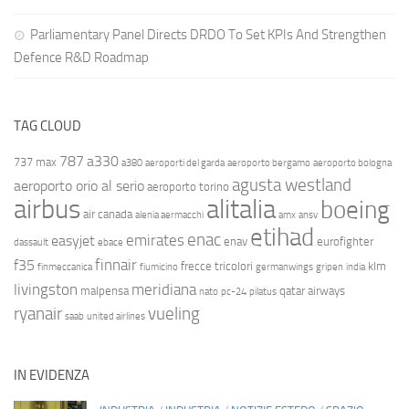
Parliamentary Panel Directs DRDO To Set KPIs And Strengthen
Defence R&D Roadmap
TAG CLOUD
787
a330
737 max
a380
aeroporti del garda
aeroporto bergamo
aeroporto bologna
agusta westland
aeroporto orio al serio
aeroporto torino
airbus
alitalia
boeing
air canada
alenia aermacchi
amx
ansv
etihad
enac
emirates
easyjet
enav
eurofighter
dassault
ebace
finnair
f35
frecce tricolori
klm
finmeccanica
fiumicino
germanwings
gripen
india
livingston
meridiana
malpensa
qatar airways
nato
pc-24
pilatus
ryanair
vueling
saab
united airlines
IN EVIDENZA