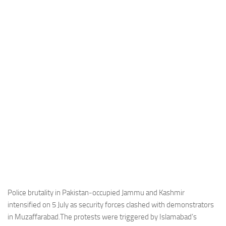
Industria
Notizie Estero
Compagnie Aeree
Forze Aeree
Industria
Media
Video
Aeroporti
Compagnie Aeree
Forze Aeree
Incidenti
Police brutality in Pakistan‑occupied Jammu and Kashmir
intensified on 5 July as security forces clashed with demonstrators
Industria
in Muzaffarabad.The protests were triggered by Islamabad’s