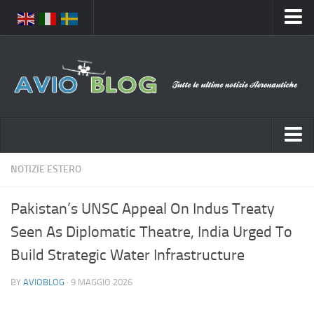
Home
Chi Siamo
Media
Foto
Video
Notizie Italia
NOTIZIE ESTERO
Contatti
Aeronautica Civile
Privacy
Pakistan’s UNSC Appeal On Indus Treaty
Aeronautica Militare
Pubblicità
Seen As Diplomatic Theatre, India Urged To
Aeroporti
Disclaimer
Build Strategic Water Infrastructure
Compagnie Aeree
Feed
BY
AVIOBLOG
· 9 MAGGIO 2026
Forze Aeree
Prenota Voli
Incidenti e inconvenienti aerei