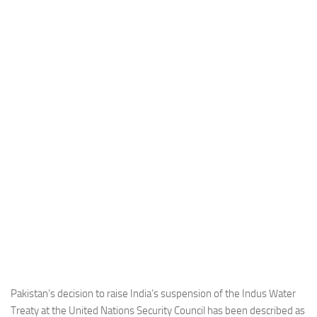
Industria
Notizie Estero
Compagnie Aeree
Forze Aeree
Industria
Media
Video
Aeroporti
Compagnie Aeree
Forze Aeree
Incidenti
Industria
Pakistan’s decision to raise India’s suspension of the Indus Water
Treaty at the United Nations Security Council has been described as