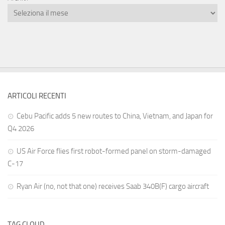
ARTICOLI RECENTI
Cebu Pacific adds 5 new routes to China, Vietnam, and Japan for
Q4 2026
US Air Force flies first robot-formed panel on storm-damaged
C-17
Ryan Air (no, not that one) receives Saab 340B(F) cargo aircraft
TAG CLOUD