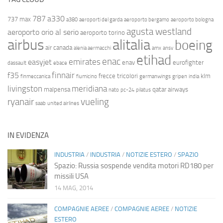
787
a330
737 max
a380
aeroporti del garda
aeroporto bergamo
aeroporto bologna
agusta westland
aeroporto orio al serio
aeroporto torino
airbus
alitalia
boeing
air canada
alenia aermacchi
amx
ansv
etihad
enac
emirates
easyjet
enav
eurofighter
dassault
ebace
finnair
f35
frecce tricolori
klm
finmeccanica
fiumicino
germanwings
gripen
india
livingston
meridiana
malpensa
qatar airways
nato
pc-24
pilatus
ryanair
vueling
saab
united airlines
IN EVIDENZA
INDUSTRIA
/
INDUSTRIA
/
NOTIZIE ESTERO
/
SPAZIO
Spazio: Russia sospende vendita motori RD180 per
missili USA
14 MAG, 2014
COMPAGNIE AEREE
/
COMPAGNIE AEREE
/
NOTIZIE
ESTERO