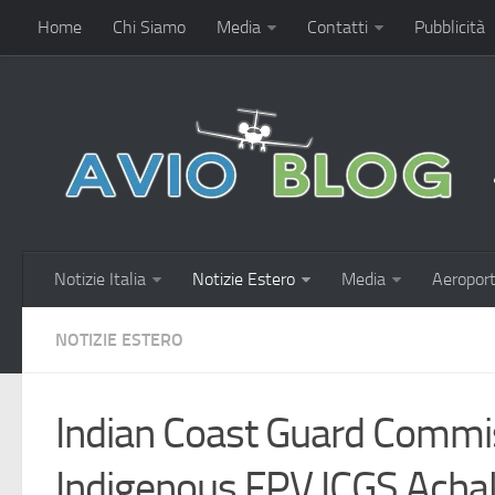
Home
Chi Siamo
Media
Contatti
Pubblicità
Notizie Italia
Notizie Estero
Media
Aeroport
NOTIZIE ESTERO
Indian Coast Guard Commi
Indigenous FPV ICGS Achal