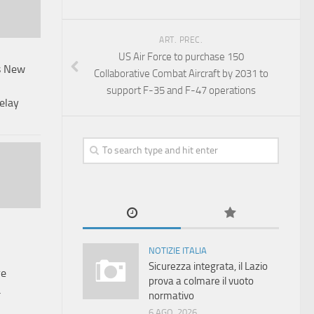
ART. PREC.
US Air Force to purchase 150
s New
Collaborative Combat Aircraft by 2031 to
support F-35 and F-47 operations
elay
NOTIZIE ITALIA
Sicurezza integrata, il Lazio
re
prova a colmare il vuoto
a
normativo
6 AGO, 2026