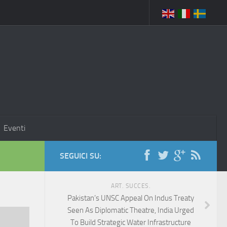
Eventi
SEGUICI SU:
ART. SUCCES.
Pakistan’s UNSC Appeal On Indus Treaty
Seen As Diplomatic Theatre, India Urged
To Build Strategic Water Infrastructure