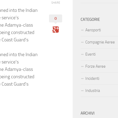
SHARE
ned into the Indian
 service’s
0
CATEGORIE
 the Adamya-class
Aeroporti
s being constructed
e Coast Guard’s
Compagnie Aeree
ned into the Indian
Eventi
 service’s
Forze Aeree
 the Adamya-class
s being constructed
Incidenti
e Coast Guard’s
Industria
ARCHIVI