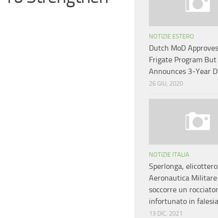
NOTIZIE ESTERO
Dutch MoD Approve
Frigate Program But
Announces 3-Year D
26 GIU, 2020
NOTIZIE ITALIA
Sperlonga, elicottero
Aeronautica Militare
soccorre un rocciato
infortunato in falesi
13 DIC, 2021