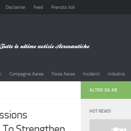
Disclaimer
Feed
Prenota Voli
i
Compagnie Aeree
Forze Aeree
Incidenti
Industria
ALTRO DA AB
ssions
HOT NEWS!
 To Strengthen