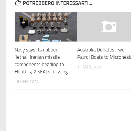
POTREBBERO INTERESSARTI...
Navy says its nabbed
Australia Donates Two
‘lethal’ Iranian missile
Patrol Boats to Micronesi
components heading to
11 MAR, 2022
Houthis, 2 SEALs missing
16 GEN, 2024