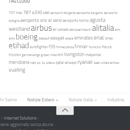
TAG CLOUD
787
a330
737 max
a380
aeroporti del garda
aeroporto bergamo
aeroporto
agusta
aeroporto orio al serio
aeroporto torino
bologna
airbus
alitalia
westland
air canada
alenia aermacchi
amx
boeing
enac
emirates
easyjet
enav
ansv
dassault
ebace
etihad
finnair
f35
eurofighter
frecce
finmeccanica
fiumicino
livingston
tricolori
klm
malpensa
germanwings
gripen
india
ryanair
meridiana
qatar airways
nato
pc-24
pilatus
saab
united airlines
vueling
hi Siamo
Notizie Estero
Notizie Italia
Industria
- Internet Solutions
-
 viene aggiornato senza alcuna