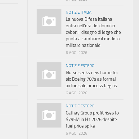
NOTIZIE ITALIA
La nuova Difesa italiana
entra nell’era del dominio
cyber: il disegno di legge che
punta a cambiare il modello
militare nazionale
6 AGO, 2026
NOTIZIE ESTERO
Norse seeks new home for
six Boeing 787s as formal
airline sale process begins
6 AGO, 2026
NOTIZIE ESTERO
Cathay Group profit rises to
$795M in H1 2026 despite
fuel price spike
6 AGO, 2026