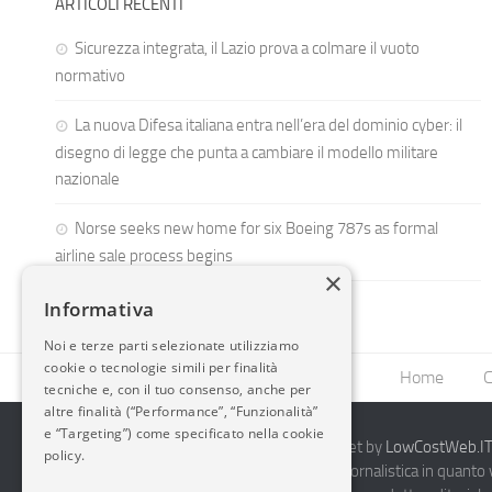
ARTICOLI RECENTI
Sicurezza integrata, il Lazio prova a colmare il vuoto
normativo
La nuova Difesa italiana entra nell’era del dominio cyber: il
disegno di legge che punta a cambiare il modello militare
nazionale
Norse seeks new home for six Boeing 787s as formal
airline sale process begins
×
Informativa
Noi e terze parti selezionate utilizziamo
cookie o tecnologie simili per finalità
Home
C
tecniche e, con il tuo consenso, anche per
altre finalità (“Performance”, “Funzionalità”
e “Targeting”) come specificato nella cookie
2014-2026 AvioBlog - Creazione Siti Internet by
LowCostWeb.IT 
policy.
Questo blog non rappresenta una testata giornalistica in quanto