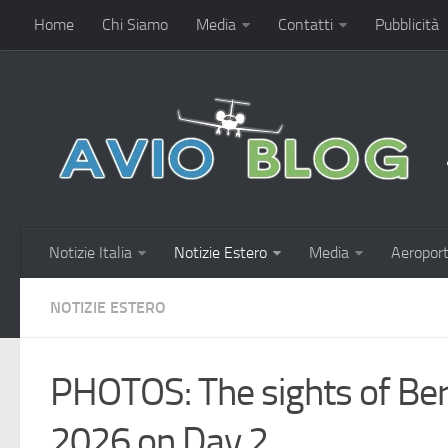
Home
Chi Siamo
Media
Contatti
Pubblicità
Notizie Italia
Notizie Estero
Media
Aeroport
NOTIZIE ESTERO
PHOTOS: The sights of Ber
2026 on Day 2