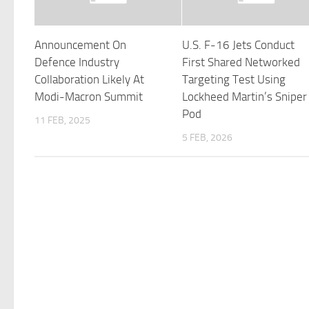
Announcement On
U.S. F-16 Jets Conduct
Defence Industry
First Shared Networked
Collaboration Likely At
Targeting Test Using
Modi-Macron Summit
Lockheed Martin’s Sniper
Pod
11 FEB, 2025
5 FEB, 2026