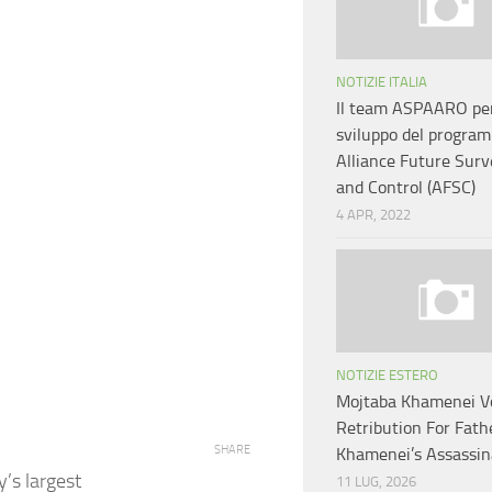
NOTIZIE ITALIA
Il team ASPAARO per
sviluppo del progra
Alliance Future Surv
and Control (AFSC)
4 APR, 2022
NOTIZIE ESTERO
Mojtaba Khamenei 
Retribution For Fathe
SHARE
Khamenei’s Assassin
’s largest
11 LUG, 2026