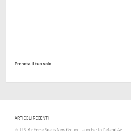
Prenota il tuo volo
ARTICOLI RECENTI
U.S. Air Force Seeks New Ground Launcher to Defend Air