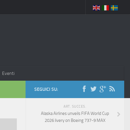
Eventi
SEGUICI SU:
ART. SUCCES.
Alaska Airlines unveils FIFA World Cup
2026 livery on Boeing 737-9 MAX