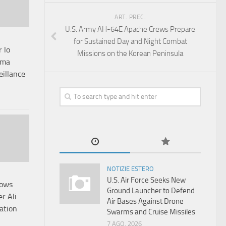
ART. PREC.
U.S. Army AH-64E Apache Crews Prepare
for Sustained Day and Night Combat
 lo
Missions on the Korean Peninsula
mma
eillance
NOTIZIE ESTERO
U.S. Air Force Seeks New
Vows
Ground Launcher to Defend
r Ali
Air Bases Against Drone
ation
Swarms and Cruise Missiles
7 AGO, 2026