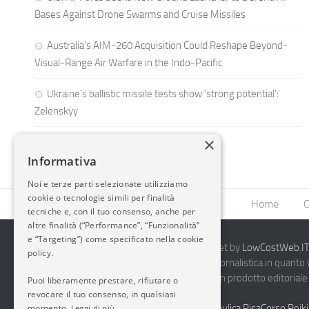
Bases Against Drone Swarms and Cruise Missiles
Australia’s AIM-260 Acquisition Could Reshape Beyond-
Visual-Range Air Warfare in the Indo-Pacific
Ukraine’s ballistic missile tests show ‘strong potential’:
Zelenskyy
×
Informativa
Noi e terze parti selezionate utilizziamo
cookie o tecnologie simili per finalità
Home
C
tecniche e, con il tuo consenso, anche per
altre finalità (“Performance”, “Funzionalità”
e “Targeting”) come specificato nella cookie
2014-2026 AvioBlog - Creazione Siti Internet by
LowCostWeb.IT 
policy.
Questo blog non rappresenta una testata giornalistica in quanto
periodicità. Non può pertanto considerarsi un prodotto editoriale 
Puoi liberamente prestare, rifiutare o
7.03.2001.
Disclaimer Completo
revocare il tuo consenso, in qualsiasi
momento.
Vendita Abbigliamento Sicurezza
Termoidraulica Pisa
Corso Reiki
Leggi di più