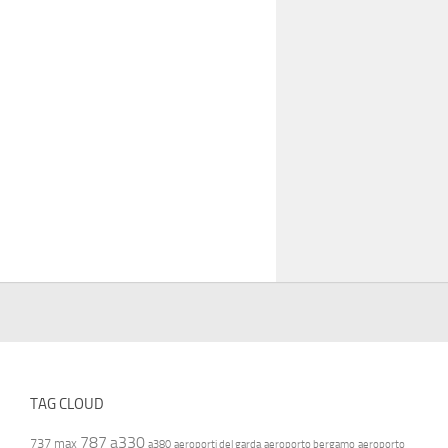
TAG CLOUD
787
a330
737 max
a380
aeroporti del garda
aeroporto bergamo
aeroporto