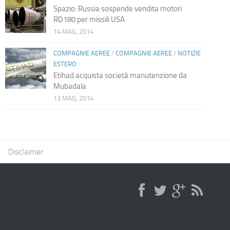
Spazio: Russia sospende vendita motori
RD180 per missili USA
14 MAG, 2014
COMPAGNIE AEREE
/
COMPAGNIE AEREE
/
NOTIZIE
ESTERO
Etihad acquista società manutenzione da
Mubadala
13 MAG, 2014
Disclaimer