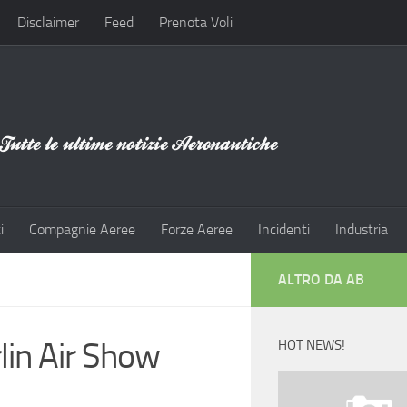
Disclaimer
Feed
Prenota Voli
i
Compagnie Aeree
Forze Aeree
Incidenti
Industria
ALTRO DA AB
lin Air Show
HOT NEWS!