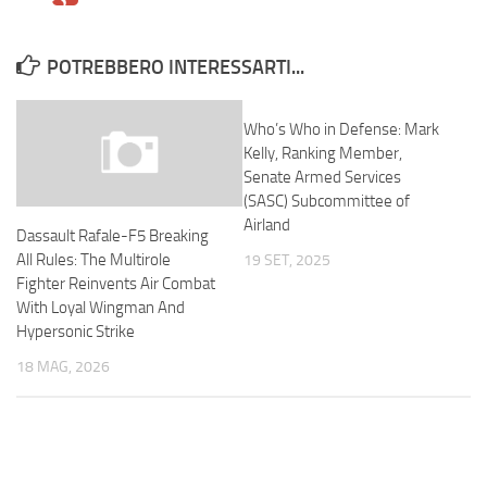
POTREBBERO INTERESSARTI...
Who’s Who in Defense: Mark
Kelly, Ranking Member,
Senate Armed Services
(SASC) Subcommittee of
Airland
Dassault Rafale-F5 Breaking
All Rules: The Multirole
19 SET, 2025
Fighter Reinvents Air Combat
With Loyal Wingman And
Hypersonic Strike
18 MAG, 2026