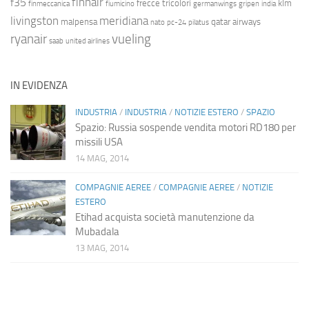
finnair
f35
frecce tricolori
klm
finmeccanica
fiumicino
germanwings
gripen
india
livingston
meridiana
malpensa
qatar airways
nato
pc-24
pilatus
ryanair
vueling
saab
united airlines
IN EVIDENZA
INDUSTRIA
/
INDUSTRIA
/
NOTIZIE ESTERO
/
SPAZIO
Spazio: Russia sospende vendita motori RD180 per
missili USA
14 MAG, 2014
COMPAGNIE AEREE
/
COMPAGNIE AEREE
/
NOTIZIE
ESTERO
Etihad acquista società manutenzione da
Mubadala
13 MAG, 2014