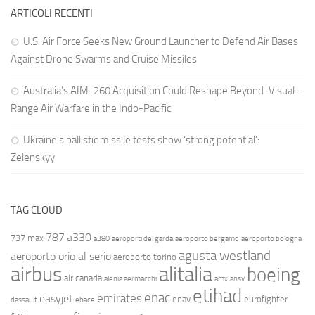
ARTICOLI RECENTI
U.S. Air Force Seeks New Ground Launcher to Defend Air Bases
Against Drone Swarms and Cruise Missiles
Australia’s AIM-260 Acquisition Could Reshape Beyond-Visual-
Range Air Warfare in the Indo-Pacific
Ukraine’s ballistic missile tests show ‘strong potential’:
Zelenskyy
TAG CLOUD
787
a330
737 max
a380
aeroporti del garda
aeroporto bergamo
aeroporto bologna
agusta westland
aeroporto orio al serio
aeroporto torino
airbus
alitalia
boeing
air canada
alenia aermacchi
amx
ansv
etihad
enac
emirates
easyjet
enav
eurofighter
dassault
ebace