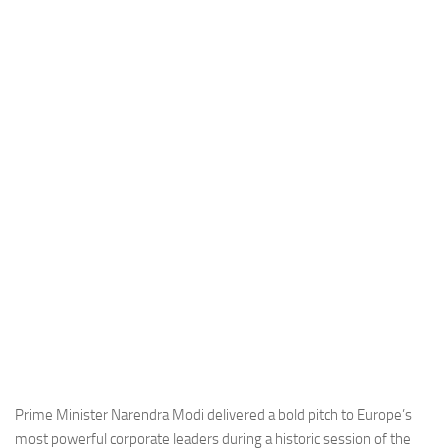
Industria
Notizie Estero
Compagnie Aeree
Forze Aeree
Industria
Media
Video
Aeroporti
Compagnie Aeree
Forze Aeree
Incidenti
Industria
Prime Minister Narendra Modi delivered a bold pitch to Europe’s
most powerful corporate leaders during a historic session of the