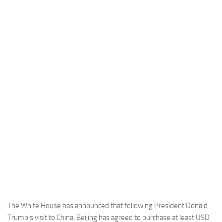
Industria
Notizie Estero
Compagnie Aeree
Forze Aeree
Industria
Media
Video
Aeroporti
Compagnie Aeree
Forze Aeree
Incidenti
Industria
The White House has announced that following President Donald
Trump’s visit to China, Beijing has agreed to purchase at least USD