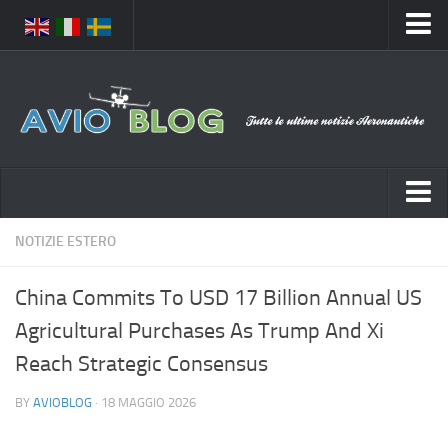
Home
Chi Siamo
Media
Foto
Video
Notizie Italia
NOTIZIE ESTERO
Contatti
Aeronautica Civile
Privacy
China Commits To USD 17 Billion Annual US
Aeronautica Militare
Pubblicità
Agricultural Purchases As Trump And Xi
Aeroporti
Disclaimer
Reach Strategic Consensus
Compagnie Aeree
Feed
BY
AVIOBLOG
· 18 MAGGIO 2026
Forze Aeree
Prenota Voli
Incidenti e inconvenienti aerei