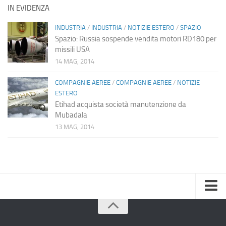
IN EVIDENZA
INDUSTRIA
/
INDUSTRIA
/
NOTIZIE ESTERO
/
SPAZIO
Spazio: Russia sospende vendita motori RD180 per
missili USA
14 MAG, 2014
COMPAGNIE AEREE
/
COMPAGNIE AEREE
/
NOTIZIE
ESTERO
Etihad acquista società manutenzione da
Mubadala
13 MAG, 2014
Home