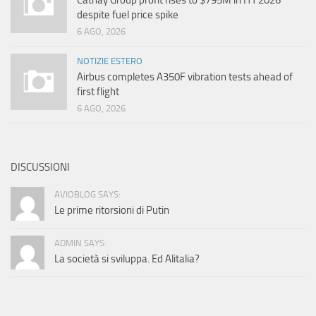
Cathay Group profit rises to $795M in H1 2026
despite fuel price spike
6 AGO, 2026
NOTIZIE ESTERO
Airbus completes A350F vibration tests ahead of
first flight
6 AGO, 2026
DISCUSSIONI
AVIOBLOG SAYS:
Le prime ritorsioni di Putin
ADMIN SAYS:
La società si sviluppa. Ed Alitalia?