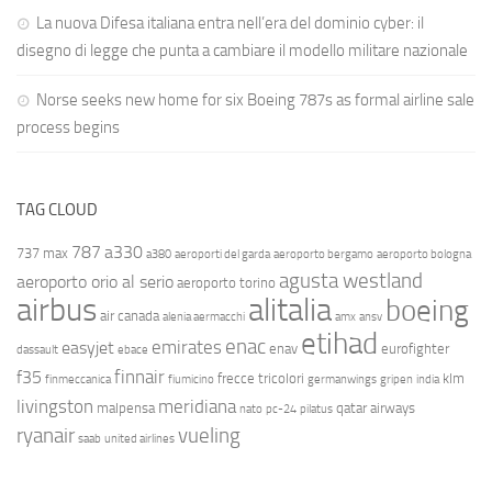
La nuova Difesa italiana entra nell’era del dominio cyber: il
disegno di legge che punta a cambiare il modello militare nazionale
Norse seeks new home for six Boeing 787s as formal airline sale
process begins
TAG CLOUD
787
a330
737 max
a380
aeroporti del garda
aeroporto bergamo
aeroporto bologna
agusta westland
aeroporto orio al serio
aeroporto torino
airbus
alitalia
boeing
air canada
alenia aermacchi
amx
ansv
etihad
enac
emirates
easyjet
enav
eurofighter
dassault
ebace
finnair
f35
frecce tricolori
klm
finmeccanica
fiumicino
germanwings
gripen
india
livingston
meridiana
malpensa
qatar airways
nato
pc-24
pilatus
ryanair
vueling
saab
united airlines