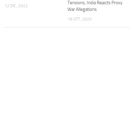
Tensions; India Rejects Proxy
12 DIC, 2022
War Allegations
18 OTT, 2025