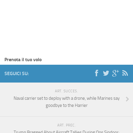
Prenota il tuo volo
SEGUICI SU:
ART. SUCCES.
Naval carrier set to deploy with a drone, while Marines say
goodbye to the Harrier
ART. PREC.
Trump Bragged About Aircraft Tallies During Ops Sindoor;