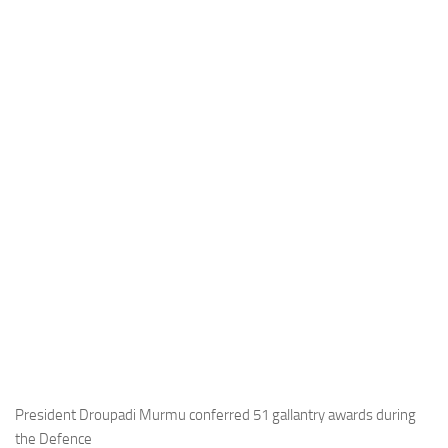
Industria
Notizie Estero
Compagnie Aeree
Forze Aeree
Industria
Media
Video
Aeroporti
Compagnie Aeree
Forze Aeree
Incidenti
Industria
President Droupadi Murmu conferred 51 gallantry awards during
the Defence