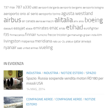
787
a330
737 max
a380
aeroporti del garda
aeroporto bergamo
aeroporto bologna
agusta westland
aeroporto orio al serio
aeroporto torino
airbus
alitalia
boeing
air canada
alenia aermacchi
amx
ansv
etihad
enac
emirates
easyjet
enav
eurofighter
dassault
ebace
finnair
f35
frecce tricolori
klm
finmeccanica
fiumicino
germanwings
gripen
india
livingston
meridiana
malpensa
qatar airways
nato
pc-24
pilatus
ryanair
vueling
saab
united airlines
IN EVIDENZA
INDUSTRIA
/
INDUSTRIA
/
NOTIZIE ESTERO
/
SPAZIO
Spazio: Russia sospende vendita motori RD180 per
missili USA
14 MAG, 2014
COMPAGNIE AEREE
/
COMPAGNIE AEREE
/
NOTIZIE
ESTERO