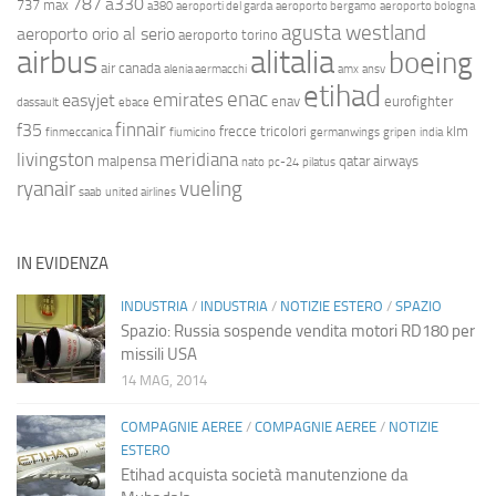
787
a330
737 max
a380
aeroporti del garda
aeroporto bergamo
aeroporto bologna
agusta westland
aeroporto orio al serio
aeroporto torino
airbus
alitalia
boeing
air canada
alenia aermacchi
amx
ansv
etihad
enac
emirates
easyjet
enav
eurofighter
dassault
ebace
finnair
f35
frecce tricolori
klm
finmeccanica
fiumicino
germanwings
gripen
india
livingston
meridiana
malpensa
qatar airways
nato
pc-24
pilatus
ryanair
vueling
saab
united airlines
IN EVIDENZA
INDUSTRIA
/
INDUSTRIA
/
NOTIZIE ESTERO
/
SPAZIO
Spazio: Russia sospende vendita motori RD180 per
missili USA
14 MAG, 2014
COMPAGNIE AEREE
/
COMPAGNIE AEREE
/
NOTIZIE
ESTERO
Etihad acquista società manutenzione da