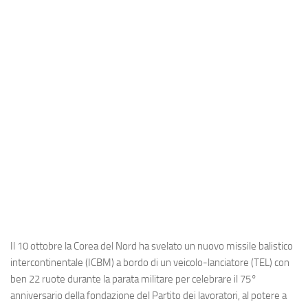
Industria
Notizie Estero
Compagnie Aeree
Forze Aeree
Industria
Media
Video
Aeroporti
Compagnie Aeree
Forze Aeree
Il 10 ottobre la Corea del Nord ha svelato un nuovo missile balistico
Incidenti
intercontinentale (ICBM) a bordo di un veicolo-lanciatore (TEL) con
ben 22 ruote durante la parata militare per celebrare il 75°
Industria
anniversario della fondazione del Partito dei lavoratori, al potere a