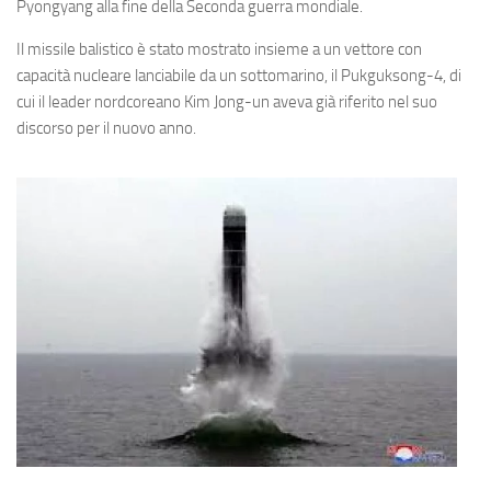
Eventi
Pyongyang alla fine della Seconda guerra mondiale.
Il missile balistico è stato mostrato insieme a un vettore con
capacità nucleare lanciabile da un sottomarino, il Pukguksong-4, di
cui il leader nordcoreano Kim Jong-un aveva già riferito nel suo
discorso per il nuovo anno.