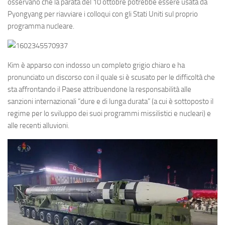
osservano che la parata del 10 ottobre potrebbe essere usata da
Pyongyang per riavviare i colloqui con gli Stati Uniti sul proprio
programma nucleare.
Kim è apparso con indosso un completo grigio chiaro e ha
pronunciato un discorso con il quale si è scusato per le difficoltà che
sta affrontando il Paese attribuendone la responsabilità alle
sanzioni internazionali “dure e di lunga durata” (a cui è sottoposto il
regime per lo sviluppo dei suoi programmi missilistici e nucleari) e
alle recenti alluvioni.