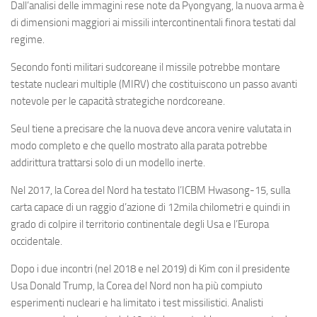
Dall’analisi delle immagini rese note da Pyongyang, la nuova arma è
di dimensioni maggiori ai missili intercontinentali finora testati dal
regime.
Secondo fonti militari sudcoreane il missile potrebbe montare
testate nucleari multiple (MIRV) che costituiscono un passo avanti
notevole per le capacità strategiche nordcoreane.
Seul tiene a precisare che la nuova deve ancora venire valutata in
modo completo e che quello mostrato alla parata potrebbe
addirittura trattarsi solo di un modello inerte.
Nel 2017, la Corea del Nord ha testato l’ICBM Hwasong-15, sulla
carta capace di un raggio d’azione di 12mila chilometri e quindi in
grado di colpire il territorio continentale degli Usa e l’Europa
occidentale.
Dopo i due incontri (nel 2018 e nel 2019) di Kim con il presidente
Usa Donald Trump, la Corea del Nord non ha più compiuto
esperimenti nucleari e ha limitato i test missilistici. Analisti