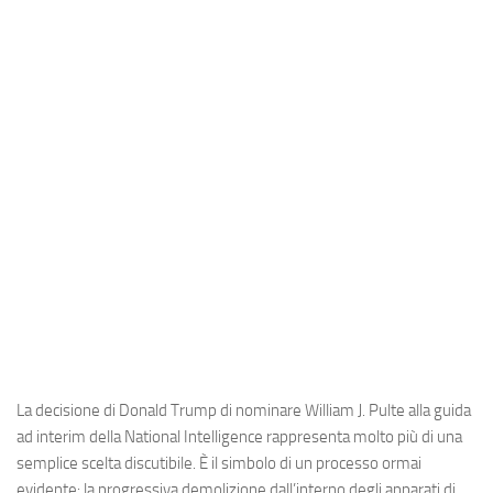
Industria
Notizie Estero
Compagnie Aeree
Forze Aeree
Industria
Media
Video
Aeroporti
Compagnie Aeree
Forze Aeree
La decisione di Donald Trump di nominare William J. Pulte alla guida
Incidenti
ad interim della National Intelligence rappresenta molto più di una
Industria
semplice scelta discutibile. È il simbolo di un processo ormai
evidente: la progressiva demolizione dall’interno degli apparati di