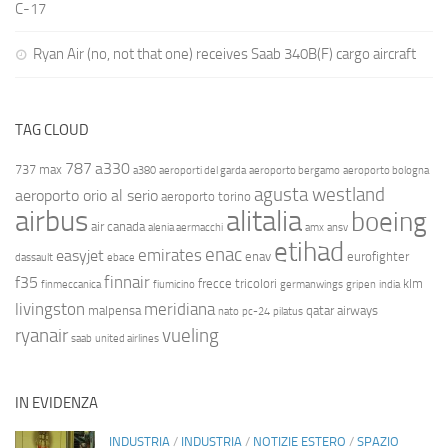
C-17
Ryan Air (no, not that one) receives Saab 340B(F) cargo aircraft
TAG CLOUD
787
a330
737 max
a380
aeroporti del garda
aeroporto bergamo
aeroporto bologna
agusta westland
aeroporto orio al serio
aeroporto torino
airbus
alitalia
boeing
air canada
alenia aermacchi
amx
ansv
etihad
enac
emirates
easyjet
enav
eurofighter
dassault
ebace
finnair
f35
frecce tricolori
klm
finmeccanica
fiumicino
germanwings
gripen
india
livingston
meridiana
malpensa
qatar airways
nato
pc-24
pilatus
ryanair
vueling
saab
united airlines
IN EVIDENZA
INDUSTRIA
/
INDUSTRIA
/
NOTIZIE ESTERO
/
SPAZIO