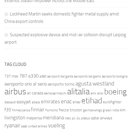
Extends Stealth Airpower Across the Middle East
Lockheed Martin seeks domestic fighter metal supply amid
China export controls
Suspected explosive device and mid-air collision disrupt Leipzig
airport
TAG CLOUD
787
a330
737 max
a380
aeroporti del garda
aeroporto bergamo
aeroporto bologna
agusta westland
aeroporto orio al serio
aeroporto torino
airbus
alitalia
boeing
air canada
alenia aermacchi
amx
ansv
etihad
enac
emirates
easyjet
enav
eurofighter
dassault
ebace
finnair
f35
frecce tricolori
klm
finmeccanica
fiumicino
germanwings
gripen
india
livingston
meridiana
malpensa
qatar airways
nato
pc-24
pilatus
ryanair
vueling
saab
united airlines