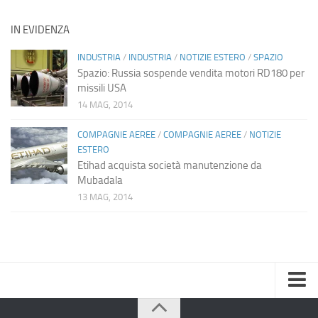
IN EVIDENZA
INDUSTRIA
/
INDUSTRIA
/
NOTIZIE ESTERO
/
SPAZIO
Spazio: Russia sospende vendita motori RD180 per
missili USA
14 MAG, 2014
COMPAGNIE AEREE
/
COMPAGNIE AEREE
/
NOTIZIE
ESTERO
Etihad acquista società manutenzione da
Mubadala
13 MAG, 2014
Home