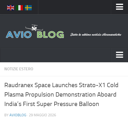
Home
Chi Siamo
Media
Foto
Video
Notizie Italia
NOTIZIE ESTERO
Contatti
Aeronautica Civile
Privacy
Raudranex Space Launches Strato-X1 Cold
Aeronautica Militare
Pubblicità
Plasma Propulsion Demonstration Aboard
Aeroporti
Disclaimer
India’s First Super Pressure Balloon
Compagnie Aeree
Feed
BY
AVIOBLOG
· 29 MAGGIO 2026
Forze Aeree
Prenota Voli
Incidenti e inconvenienti aerei