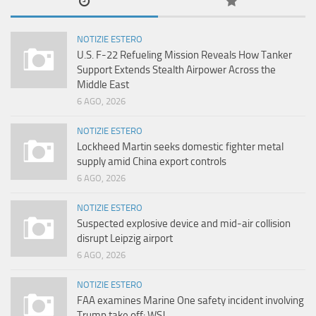
NOTIZIE ESTERO
U.S. F-22 Refueling Mission Reveals How Tanker
Support Extends Stealth Airpower Across the
Middle East
6 AGO, 2026
NOTIZIE ESTERO
Lockheed Martin seeks domestic fighter metal
supply amid China export controls
6 AGO, 2026
NOTIZIE ESTERO
Suspected explosive device and mid-air collision
disrupt Leipzig airport
6 AGO, 2026
NOTIZIE ESTERO
FAA examines Marine One safety incident involving
Trump take off: WSJ