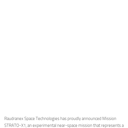
Industria
Notizie Estero
Compagnie Aeree
Forze Aeree
Industria
Media
Video
Aeroporti
Compagnie Aeree
Forze Aeree
Incidenti
Industria
Raudranex Space Technologies has proudly announced Mission
STRATO-X1, an experimental near-space mission that represents a