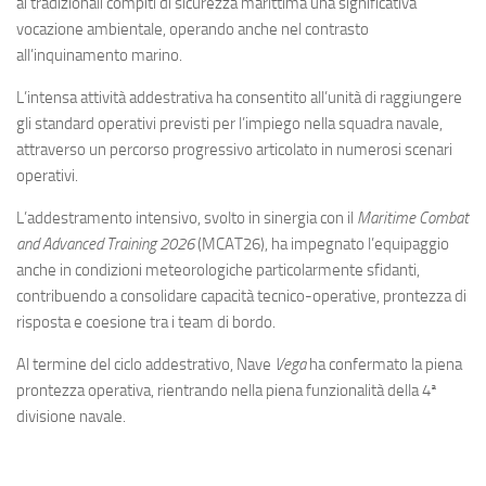
Eventi
ai tradizionali compiti di sicurezza marittima una significativa
vocazione ambientale, operando anche nel contrasto
all’inquinamento marino.
L’intensa attività addestrativa ha consentito all’unità di raggiungere
gli standard operativi previsti per l’impiego nella squadra navale,
attraverso un percorso progressivo articolato in numerosi scenari
operativi.
L’addestramento intensivo, svolto in sinergia con il
Maritime Combat
and Advanced Training 2026
(MCAT26), ha impegnato l’equipaggio
anche in condizioni meteorologiche particolarmente sfidanti,
contribuendo a consolidare capacità tecnico-operative, prontezza di
risposta e coesione tra i team di bordo.
Al termine del ciclo addestrativo, Nave
Vega
ha confermato la piena
prontezza operativa, rientrando nella piena funzionalità della 4ª
divisione navale.​