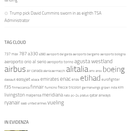
landing
Trump pick David Cummins sworn in as eighth TSA
Administrator
TAG CLOUD
787
a330
737 max
a380
aeroporti del garda
aeroporto bergamo
aeroporto bologna
agusta westland
aeroporto orio al serio
aeroporto torino
airbus
alitalia
boeing
air canada
alenia aermacchi
amx
ansv
etihad
enac
emirates
easyjet
enav
eurofighter
dassault
ebace
finnair
f35
frecce tricolori
klm
finmeccanica
fiumicino
germanwings
gripen
india
livingston
meridiana
malpensa
qatar airways
nato
pc-24
pilatus
ryanair
vueling
saab
united airlines
IN EVIDENZA