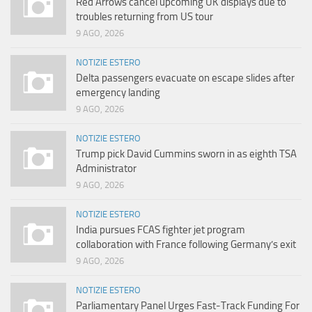
Red Arrows cancel upcoming UK displays due to
troubles returning from US tour
9 AGO, 2026
NOTIZIE ESTERO
Delta passengers evacuate on escape slides after
emergency landing
9 AGO, 2026
NOTIZIE ESTERO
Trump pick David Cummins sworn in as eighth TSA
Administrator
9 AGO, 2026
NOTIZIE ESTERO
India pursues FCAS fighter jet program
collaboration with France following Germany’s exit
9 AGO, 2026
NOTIZIE ESTERO
Parliamentary Panel Urges Fast-Track Funding For