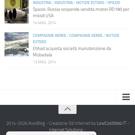
INDUSTRIA
/
INDUSTRIA
/
NOTIZIE ESTERO
/
SPAZIO
Spazio: Russia sospende vendita motori RD180 per
missili USA
14 MAG, 2014
COMPAGNIE AEREE
/
COMPAGNIE AEREE
/
NOTIZIE
ESTERO
Etihad acquista società manutenzione da
Mubadala
13 MAG, 2014
Home
Chi Siamo
2014-2026 AvioBlog - Creazione Siti Internet by
LowCostWeb.IT -
Internet Solutions
-
Notizie Estero