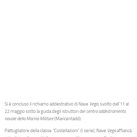
Industria
Notizie Estero
Compagnie Aeree
Forze Aeree
Industria
Media
Video
Aeroporti
Compagnie Aeree
Forze Aeree
Si è concluso il richiamo addestrativo di Nave
Vega
, svolto dall’11 al
22 maggio sotto la guida degli istruttori del
centro addestramento
Incidenti
navale della Marina Militare
(Maricentadd).
Industria
Pattugliatore della classe “Costellazioni” (I serie), Nave
Vega
affianca