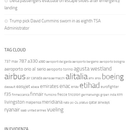
Delta passengers evacuate on escape slides after emergency
landing
Trump pick David Cummins sworn in as eighth TSA
Administrator
TAG CLOUD
787
a330
737 max
a380
aeroporti del garda
aeroporto bergamo
aeroporto bologna
agusta westland
aeroporto orio al serio
aeroporto torino
airbus
alitalia
boeing
air canada
alenia aermacchi
amx
ansv
etihad
enac
emirates
easyjet
enav
eurofighter
dassault
ebace
finnair
f35
frecce tricolori
klm
finmeccanica
fiumicino
germanwings
gripen
india
livingston
meridiana
malpensa
qatar airways
nato
pc-24
pilatus
ryanair
vueling
saab
united airlines
IN EVIDENZA