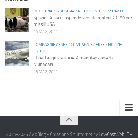
INDUSTRIA
/
INDUSTRIA
/
NOTIZIE ESTERO
/
SPAZIO
Spazio: Russia sospende vendita motori RD180 per
missili USA
14 MAG, 2014
COMPAGNIE AEREE
/
COMPAGNIE AEREE
/
NOTIZIE
ESTERO
Etihad acquista società manutenzione da
Mubadala
13 MAG, 2014
Home
Chi Siamo
2014-2026 AvioBlog - Creazione Siti Internet by
LowCostWeb.IT -