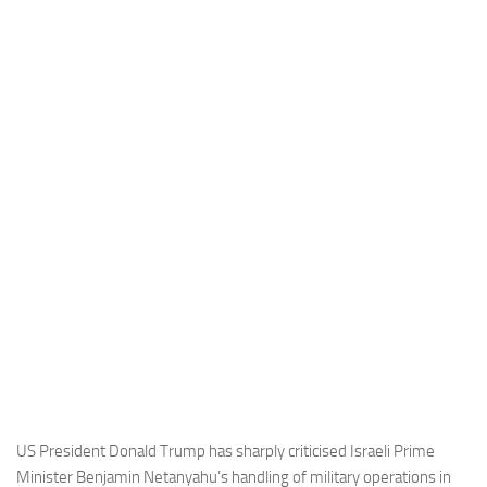
Industria
Notizie Estero
Compagnie Aeree
Forze Aeree
Industria
Media
Video
Aeroporti
Compagnie Aeree
Forze Aeree
Incidenti
Industria
US President Donald Trump has sharply criticised Israeli Prime
Minister Benjamin Netanyahu’s handling of military operations in