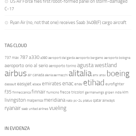
US Air Force flies first robot-formed panel on storm-damaged
C-17
Ryan Air (no, not that one) receives Saab 340B(F) cargo aircraft
TAG CLOUD
787
a330
737 max
a380
aeroporti del garda
aeroporto bergamo
aeroporto bologna
agusta westland
aeroporto orio al serio
aeroporto torino
airbus
alitalia
boeing
air canada
alenia aermacchi
amx
ansv
etihad
enac
emirates
easyjet
enav
eurofighter
dassault
ebace
finnair
f35
frecce tricolori
klm
finmeccanica
fiumicino
germanwings
gripen
india
livingston
meridiana
malpensa
qatar airways
nato
pc-24
pilatus
ryanair
vueling
saab
united airlines
IN EVIDENZA