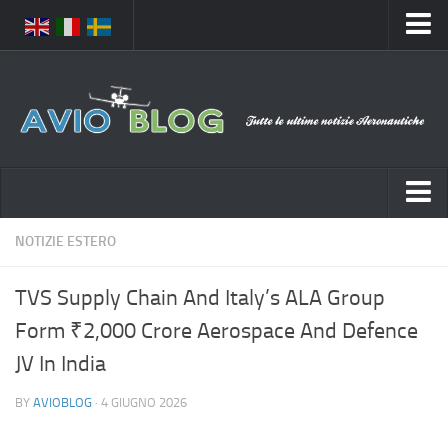
Home
Chi Siamo
Media
Foto
Video
Notizie Italia
NOTIZIE ESTERO
Contatti
Aeronautica Civile
Privacy
TVS Supply Chain And Italy’s ALA Group
Aeronautica Militare
Pubblicità
Form ₹2,000 Crore Aerospace And Defence
Aeroporti
Disclaimer
JV In India
Compagnie Aeree
Feed
BY
AVIOBLOG
· 4 GIUGNO 2026
Forze Aeree
Prenota Voli
Incidenti e inconvenienti aerei