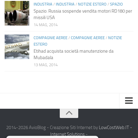
INDUSTRIA
/
INDUSTRIA
/
NOTIZIE ESTERO
/
SPAZIO
Spazio: Russia sospende vendita motori RD180 per
missili USA
14 MAG, 2014
COMPAGNIE AEREE
/
COMPAGNIE AEREE
/
NOTIZIE
ESTERO
Etihad acquista società manutenzione da
Mubadala
13 MAG, 2014
Home
Chi Siamo
2014-2026 AvioBlog - Creazione Siti Internet by
LowCostWeb.IT -
Internet Solutions
-
Notizie Estero