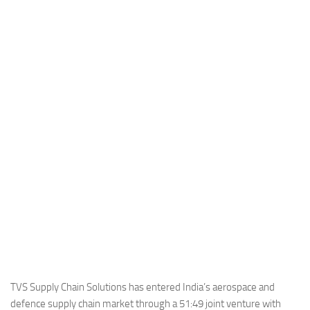
Industria
Notizie Estero
Compagnie Aeree
Forze Aeree
Industria
Media
Video
Aeroporti
Compagnie Aeree
Forze Aeree
Incidenti
Industria
TVS Supply Chain Solutions has entered India’s aerospace and
defence supply chain market through a 51:49 joint venture with