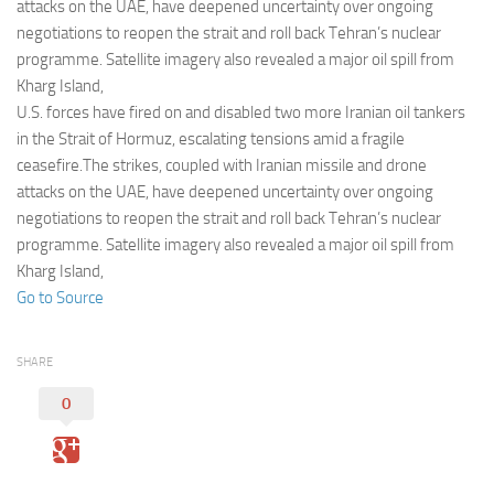
Eventi
attacks on the UAE, have deepened uncertainty over ongoing
negotiations to reopen the strait and roll back Tehran’s nuclear
programme. Satellite imagery also revealed a major oil spill from
Kharg Island,
U.S. forces have fired on and disabled two more Iranian oil tankers
in the Strait of Hormuz, escalating tensions amid a fragile
ceasefire.The strikes, coupled with Iranian missile and drone
attacks on the UAE, have deepened uncertainty over ongoing
negotiations to reopen the strait and roll back Tehran’s nuclear
programme. Satellite imagery also revealed a major oil spill from
Kharg Island,
Go to Source
SHARE
0