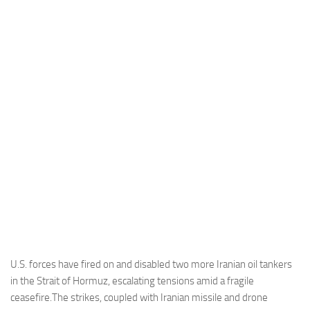
Industria
Notizie Estero
Compagnie Aeree
Forze Aeree
Industria
Media
Video
Aeroporti
Compagnie Aeree
Forze Aeree
Incidenti
U.S. forces have fired on and disabled two more Iranian oil tankers
in the Strait of Hormuz, escalating tensions amid a fragile
Industria
ceasefire.The strikes, coupled with Iranian missile and drone