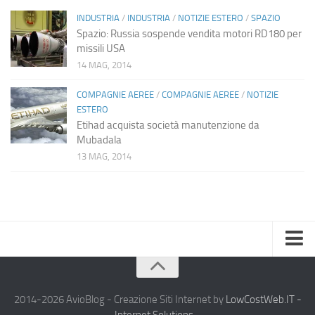
INDUSTRIA
/
INDUSTRIA
/
NOTIZIE ESTERO
/
SPAZIO
Spazio: Russia sospende vendita motori RD180 per
missili USA
14 MAG, 2014
COMPAGNIE AEREE
/
COMPAGNIE AEREE
/
NOTIZIE
ESTERO
Etihad acquista società manutenzione da
Mubadala
13 MAG, 2014
Home
Chi Siamo
2014-2026 AvioBlog - Creazione Siti Internet by
LowCostWeb.IT -