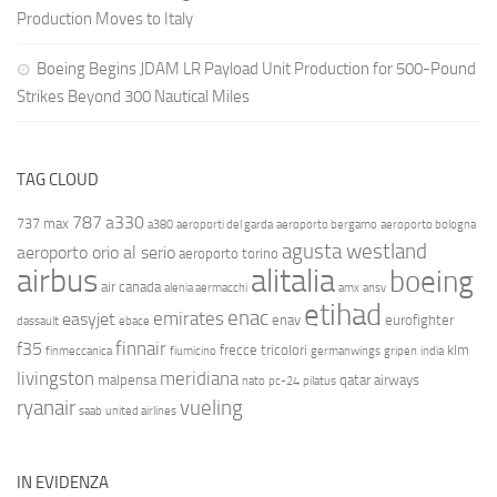
Production Moves to Italy
Boeing Begins JDAM LR Payload Unit Production for 500-Pound
Strikes Beyond 300 Nautical Miles
TAG CLOUD
787
a330
737 max
a380
aeroporti del garda
aeroporto bergamo
aeroporto bologna
agusta westland
aeroporto orio al serio
aeroporto torino
airbus
alitalia
boeing
air canada
alenia aermacchi
amx
ansv
etihad
enac
emirates
easyjet
enav
eurofighter
dassault
ebace
finnair
f35
frecce tricolori
klm
finmeccanica
fiumicino
germanwings
gripen
india
livingston
meridiana
malpensa
qatar airways
nato
pc-24
pilatus
ryanair
vueling
saab
united airlines
IN EVIDENZA