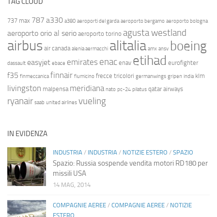
TAG CLOUD
787
a330
737 max
a380
aeroporti del garda
aeroporto bergamo
aeroporto bologna
agusta westland
aeroporto orio al serio
aeroporto torino
airbus
alitalia
boeing
air canada
alenia aermacchi
amx
ansv
etihad
enac
emirates
easyjet
enav
eurofighter
dassault
ebace
finnair
f35
frecce tricolori
klm
finmeccanica
fiumicino
germanwings
gripen
india
livingston
meridiana
malpensa
qatar airways
nato
pc-24
pilatus
ryanair
vueling
saab
united airlines
IN EVIDENZA
INDUSTRIA
/
INDUSTRIA
/
NOTIZIE ESTERO
/
SPAZIO
Spazio: Russia sospende vendita motori RD180 per
missili USA
14 MAG, 2014
COMPAGNIE AEREE
/
COMPAGNIE AEREE
/
NOTIZIE
ESTERO