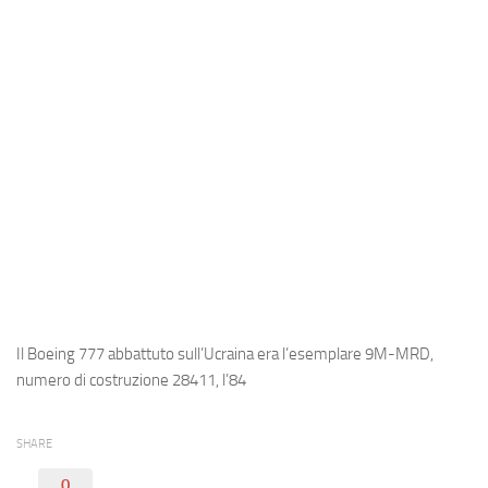
Industria
Notizie Estero
Compagnie Aeree
Forze Aeree
Industria
Media
Video
Aeroporti
Compagnie Aeree
Il Boeing 777 abbattuto sull’Ucraina era l’esemplare 9M-MRD,
Forze Aeree
numero di costruzione 28411, l’84
Incidenti
SHARE
Industria
0