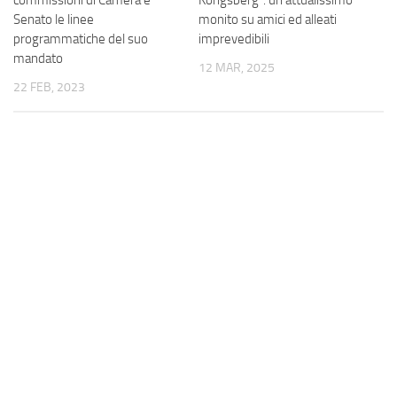
commissioni di Camera e
Kongsberg”: un attualissimo
Senato le linee
monito su amici ed alleati
programmatiche del suo
imprevedibili
mandato
12 MAR, 2025
22 FEB, 2023