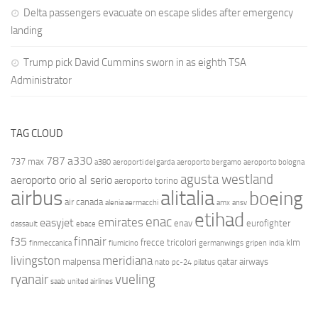
Delta passengers evacuate on escape slides after emergency
landing
Trump pick David Cummins sworn in as eighth TSA
Administrator
TAG CLOUD
787
a330
737 max
a380
aeroporti del garda
aeroporto bergamo
aeroporto bologna
agusta westland
aeroporto orio al serio
aeroporto torino
airbus
alitalia
boeing
air canada
alenia aermacchi
amx
ansv
etihad
enac
emirates
easyjet
enav
eurofighter
dassault
ebace
finnair
f35
frecce tricolori
klm
finmeccanica
fiumicino
germanwings
gripen
india
livingston
meridiana
malpensa
qatar airways
nato
pc-24
pilatus
ryanair
vueling
saab
united airlines