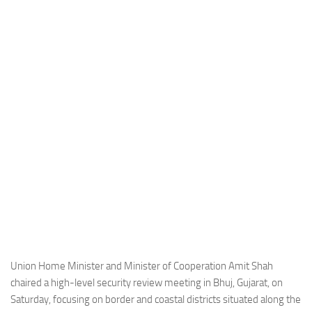
Industria
Notizie Estero
Compagnie Aeree
Forze Aeree
Industria
Media
Video
Aeroporti
Compagnie Aeree
Forze Aeree
Incidenti
Union Home Minister and Minister of Cooperation Amit Shah
chaired a high-level security review meeting in Bhuj, Gujarat, on
Industria
Saturday, focusing on border and coastal districts situated along the