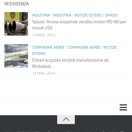
IN EVIDENZA
INDUSTRIA
/
INDUSTRIA
/
NOTIZIE ESTERO
/
SPAZIO
Spazio: Russia sospende vendita motori RD180 per
missili USA
14 MAG, 2014
COMPAGNIE AEREE
/
COMPAGNIE AEREE
/
NOTIZIE
ESTERO
Etihad acquista società manutenzione da
Mubadala
13 MAG, 2014
Home
Chi Siamo