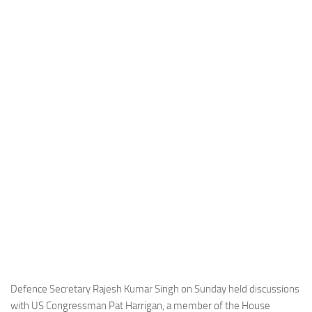
Industria
Notizie Estero
Compagnie Aeree
Forze Aeree
Industria
Media
Video
Aeroporti
Compagnie Aeree
Forze Aeree
Incidenti
Industria
Defence Secretary Rajesh Kumar Singh on Sunday held discussions
with US Congressman Pat Harrigan, a member of the House