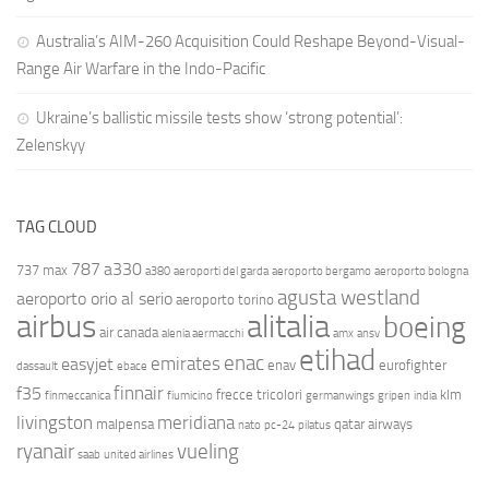
Australia’s AIM-260 Acquisition Could Reshape Beyond-Visual-
Range Air Warfare in the Indo-Pacific
Ukraine’s ballistic missile tests show ‘strong potential’:
Zelenskyy
TAG CLOUD
787
a330
737 max
a380
aeroporti del garda
aeroporto bergamo
aeroporto bologna
agusta westland
aeroporto orio al serio
aeroporto torino
airbus
alitalia
boeing
air canada
alenia aermacchi
amx
ansv
etihad
enac
emirates
easyjet
enav
eurofighter
dassault
ebace
finnair
f35
frecce tricolori
klm
finmeccanica
fiumicino
germanwings
gripen
india
livingston
meridiana
malpensa
qatar airways
nato
pc-24
pilatus
ryanair
vueling
saab
united airlines