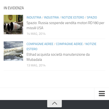
IN EVIDENZA
INDUSTRIA
/
INDUSTRIA
/
NOTIZIE ESTERO
/
SPAZIO
Spazio: Russia sospende vendita motori RD180 per
missili USA
14 MAG, 2014
COMPAGNIE AEREE
/
COMPAGNIE AEREE
/
NOTIZIE
ESTERO
Etihad acquista società manutenzione da
Mubadala
13 MAG, 2014
Home