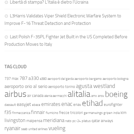
Libertà di stampa? L’Italia è dietro l’Ucraina
L3Harris Validates Viper Shield Electronic Warfare System to
Improve F-16 Threat Detection and Protection
Last Polish F-35PL Fighter Jet Built in the US Completed Before
Production Moves to Italy
TAG CLOUD
787
a330
737 max
a380
aeroporti del garda
aeroporto bergamo
aeroporto bologna
agusta westland
aeroporto orio al serio
aeroporto torino
airbus
alitalia
boeing
air canada
alenia aermacchi
amx
ansv
etihad
enac
emirates
easyjet
enav
eurofighter
dassault
ebace
finnair
f35
frecce tricolori
klm
finmeccanica
fiumicino
germanwings
gripen
india
livingston
meridiana
malpensa
qatar airways
nato
pc-24
pilatus
ryanair
vueling
saab
united airlines