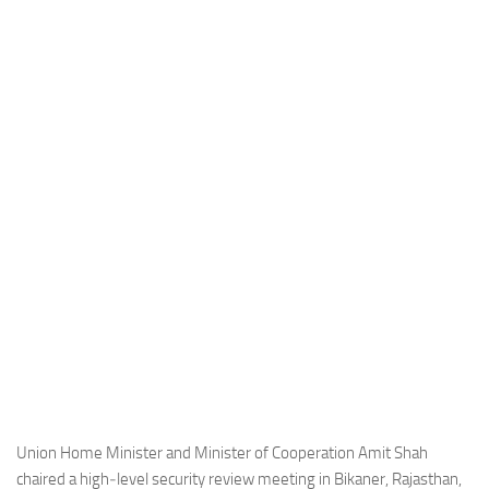
Industria
Notizie Estero
Compagnie Aeree
Forze Aeree
Industria
Media
Video
Aeroporti
Compagnie Aeree
Forze Aeree
Incidenti
Industria
Union Home Minister and Minister of Cooperation Amit Shah
chaired a high‑level security review meeting in Bikaner, Rajasthan,