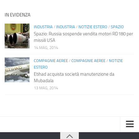
IN EVIDENZA
INDUSTRIA
/
INDUSTRIA
/
NOTIZIE ESTERO
/
SPAZIO
Spazio: Russia sospende vendita motori RD180 per
missili USA
14 MAG, 2014
COMPAGNIE AEREE
/
COMPAGNIE AEREE
/
NOTIZIE
ESTERO
Etihad acquista società manutenzione da
Mubadala
13 MAG, 2014
Home